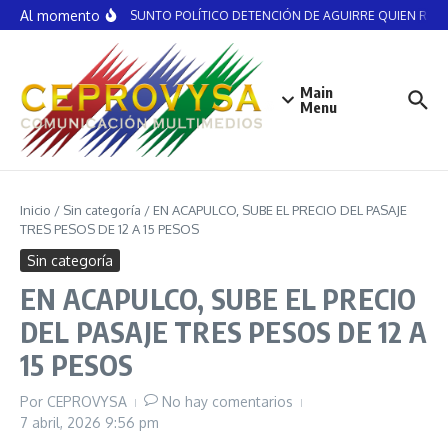
Saltar al contenido
Al momento
NO ES ASUNTO POLÍTICO DETENCIÓN DE AGUIRRE QUIEN RECIBI
Main
Menu
Inicio
/
Sin categoría
/
EN ACAPULCO, SUBE EL PRECIO DEL PASAJE
TRES PESOS DE 12 A 15 PESOS
Sin categoría
EN ACAPULCO, SUBE EL PRECIO
DEL PASAJE TRES PESOS DE 12 A
15 PESOS
Por
CEPROVYSA
No hay comentarios
7 abril, 2026
9:56 pm