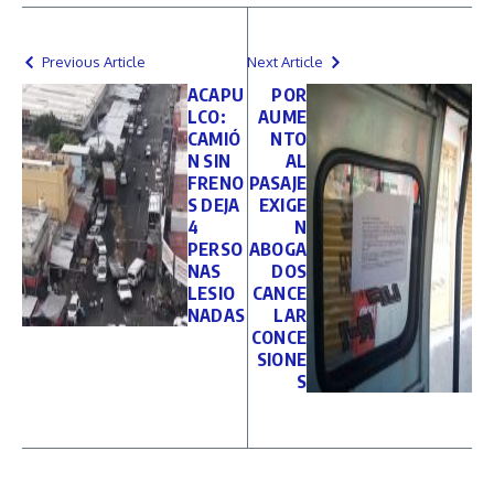
Previous Article
Next Article
ACAPU
POR
LCO:
AUME
CAMIÓ
NTO
N SIN
AL
FRENO
PASAJE
S DEJA
EXIGE
4
N
PERSO
ABOGA
NAS
DOS
LESIO
CANCE
NADAS
LAR
CONCE
SIONE
S