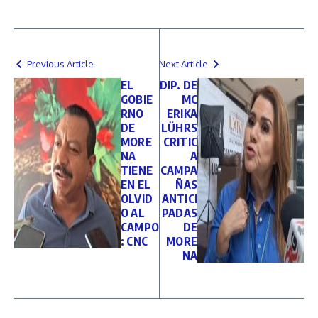
Previous Article
Next Article
EL
DIP. DE
GOBIE
MC
RNO
ERIKA
DE
LÜHRS
MORE
CRITIC
NA
A
TIENE
CAMPA
EN EL
ÑAS
OLVID
ANTICI
O AL
PADAS
CAMPO
DE
: CNC
MORE
NA