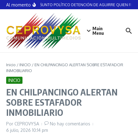
Saltar al contenido
Al momento
NO ES ASUNTO POLÍTICO DETENCIÓN DE AGUIRRE QUIEN RECIBI
Main
Menu
Inicio
/
INICIO
/
EN CHILPANCINGO ALERTAN SOBRE ESTAFADOR
INMOBILIARIO
INICIO
EN CHILPANCINGO ALERTAN
SOBRE ESTAFADOR
INMOBILIARIO
Por
CEPROVYSA
No hay comentarios
6 julio, 2026
10:14 pm