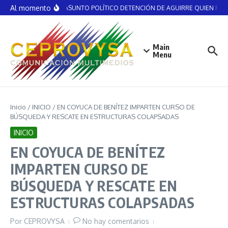
Saltar al contenido
Al momento
NO ES ASUNTO POLÍTICO DETENCIÓN DE AGUIRRE QUIEN RECIB
Main
Menu
Inicio
/
INICIO
/
EN COYUCA DE BENÍTEZ IMPARTEN CURSO DE
BÚSQUEDA Y RESCATE EN ESTRUCTURAS COLAPSADAS
INICIO
EN COYUCA DE BENÍTEZ
IMPARTEN CURSO DE
BÚSQUEDA Y RESCATE EN
ESTRUCTURAS COLAPSADAS
Por
CEPROVYSA
No hay comentarios