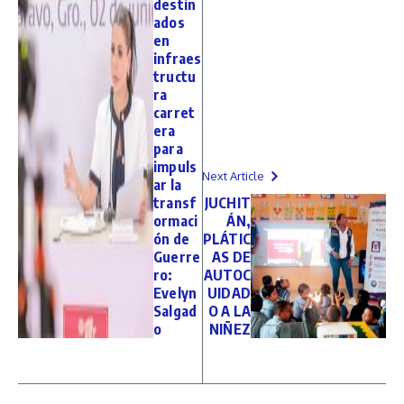
destin
ados
en
infraes
tructu
ra
carret
era
para
impuls
Next Article
ar la
transf
JUCHIT
ormaci
ÁN,
ón de
PLÁTIC
Guerre
AS DE
ro:
AUTOC
Evelyn
UIDAD
Salgad
O A LA
o
NIÑEZ