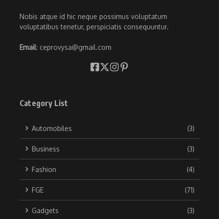
Nobis atque id hic neque possimus voluptatum
voluptatibus tenetur, perspiciatis consequuntur.
Email
: ceprovysa@gmail.com
Category List
Automobiles
(3)
Business
(3)
Fashion
(4)
FGE
(71)
Gadgets
(3)