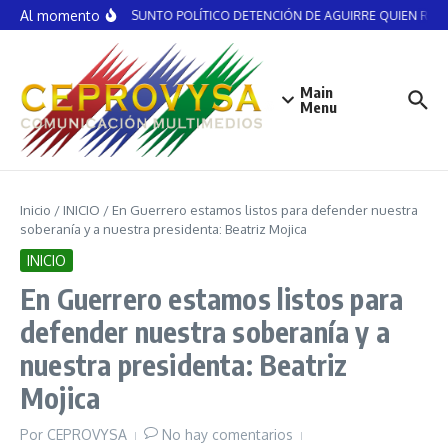
Saltar al contenido
Al momento
NO ES ASUNTO POLÍTICO DETENCIÓN DE AGUIRRE QUIEN RECIBI
Main
Menu
Inicio
/
INICIO
/
En Guerrero estamos listos para defender nuestra
soberanía y a nuestra presidenta: Beatriz Mojica
INICIO
En Guerrero estamos listos para
defender nuestra soberanía y a
nuestra presidenta: Beatriz
Mojica
Por
CEPROVYSA
No hay comentarios