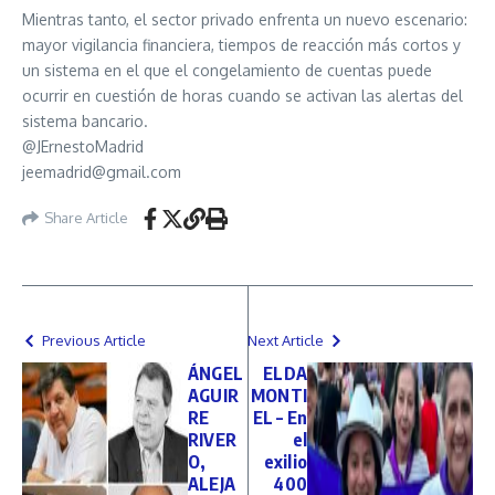
Mientras tanto, el sector privado enfrenta un nuevo escenario:
mayor vigilancia financiera, tiempos de reacción más cortos y
un sistema en el que el congelamiento de cuentas puede
ocurrir en cuestión de horas cuando se activan las alertas del
sistema bancario.
@JErnestoMadrid
jeemadrid@gmail.com
Share Article
Previous Article
Next Article
ÁNGEL
ELDA
AGUIR
MONTI
RE
EL – En
RIVER
el
O,
exilio
ALEJA
400