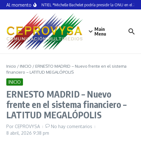
Saltar al contenido
Al momento
ELDA MONTIEL *Michelle Bachelet podría presidir la ONU en el 202
Main
Menu
Inicio
/
INICIO
/
ERNESTO MADRID – Nuevo frente en el sistema
financiero – LATITUD MEGALÓPOLIS
INICIO
ERNESTO MADRID – Nuevo
frente en el sistema financiero –
LATITUD MEGALÓPOLIS
Por
CEPROVYSA
No hay comentarios
8 abril, 2026
9:38 pm