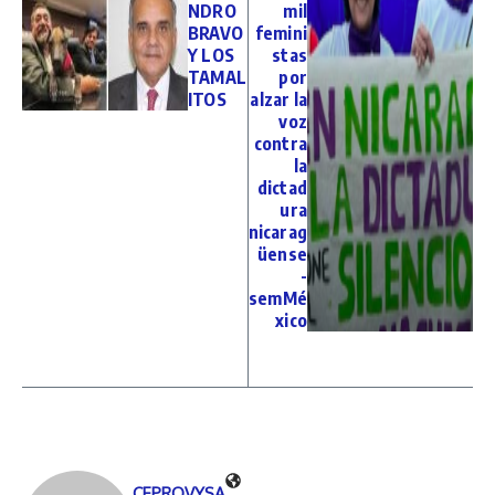
NDRO
mil
BRAVO
femini
Y LOS
stas
TAMAL
por
ITOS
alzar la
voz
contra
la
dictad
ura
nicarag
üense
-
semMé
xico
CEPROVYSA