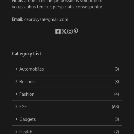
Nobis atque id hic neque possimus voluptatum
voluptatibus tenetur, perspiciatis consequuntur.
Email
: ceprovysa@gmail.com
Category List
Automobiles
(3)
Business
(3)
Fashion
(4)
FGE
(63)
Gadgets
(3)
Health
(2)