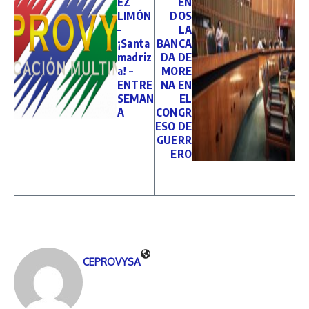
EZ
EN
LIMÓN
DOS
–
LA
¡Santa
BANCA
madriz
DA DE
a! –
MORE
ENTRE
NA EN
SEMAN
EL
A
CONGR
ESO DE
GUERR
ERO
CEPROVYSA