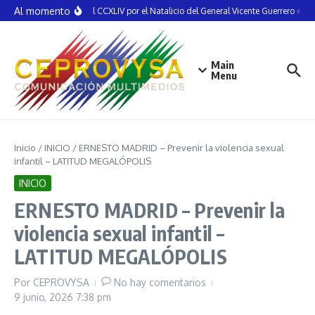
Saltar al contenido
Al momento
ran la Semana Cultural CCXLIV por el Natalicio del General Vicente Guerrero en T
Main
Menu
Inicio
/
INICIO
/
ERNESTO MADRID – Prevenir la violencia sexual
infantil – LATITUD MEGALÓPOLIS
INICIO
ERNESTO MADRID – Prevenir la
violencia sexual infantil –
LATITUD MEGALÓPOLIS
Por
CEPROVYSA
No hay comentarios
9 junio, 2026
7:38 pm