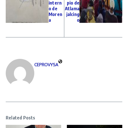
intern
pio de
o de
Atlama
Moren
jalcing
a
o
CEPROVYSA
Related Posts