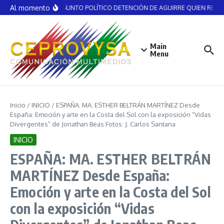
Saltar al contenido
Al momento
NO ES ASUNTO POLÍTICO DETENCIÓN DE AGUIRRE QUIEN RECIBIÓ
Main
Menu
Inicio
/
INICIO
/
ESPAÑA: MA. ESTHER BELTRÁN MARTÍNEZ Desde
España: Emoción y arte en la Costa del Sol con la exposición “Vidas
Divergentes” de Jonathan Beas Fotos: J. Carlos Santana
INICIO
ESPAÑA: MA. ESTHER BELTRÁN
MARTÍNEZ Desde España:
Emoción y arte en la Costa del Sol
con la exposición “Vidas