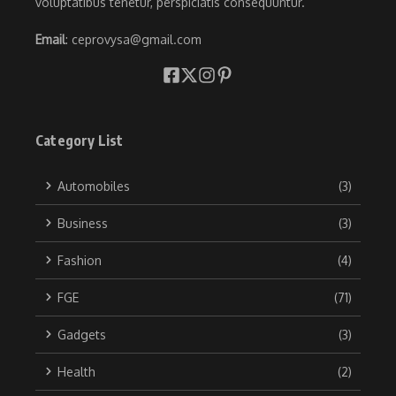
voluptatibus tenetur, perspiciatis consequuntur.
Email
: ceprovysa@gmail.com
Category List
Automobiles
(3)
Business
(3)
Fashion
(4)
FGE
(71)
Gadgets
(3)
Health
(2)