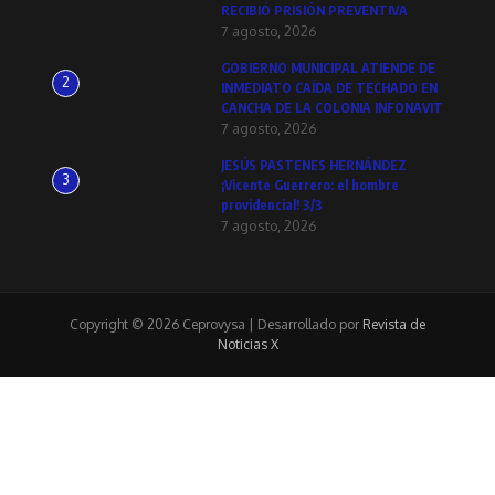
RECIBIÓ PRISIÓN PREVENTIVA
7 agosto, 2026
GOBIERNO MUNICIPAL ATIENDE DE
2
INMEDIATO CAÍDA DE TECHADO EN
CANCHA DE LA COLONIA INFONAVIT
7 agosto, 2026
JESÚS PASTENES HERNÁNDEZ
3
¡Vicente Guerrero: el hombre
providencial! 3/3
7 agosto, 2026
Copyright © 2026 Ceprovysa | Desarrollado por
Revista de
Noticias X