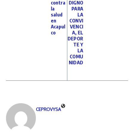
contra
DIGNO
la
PARA
salud
LA
en
CONVI
Acapul
VENCI
co
A, EL
DEPOR
TE Y
LA
COMU
NIDAD
CEPROVYSA