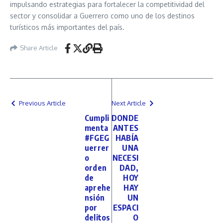
impulsando estrategias para fortalecer la competitividad del
sector y consolidar a Guerrero como uno de los destinos
turísticos más importantes del país.
Share Article
Previous Article
Next Article
Cumpli
DONDE
menta
ANTES
#FGEG
HABÍA
uerrer
UNA
o
NECESI
orden
DAD,
de
HOY
aprehe
HAY
nsión
UN
por
ESPACI
delitos
O