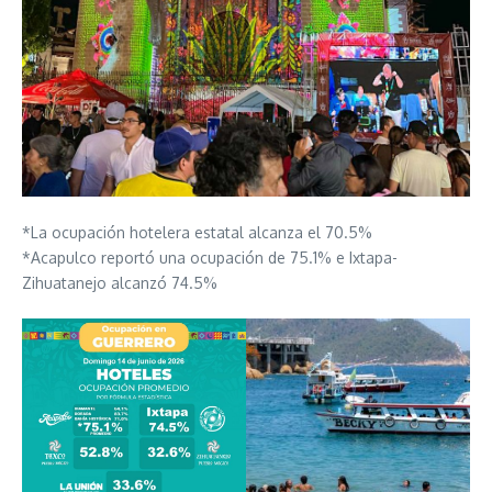
*La ocupación hotelera estatal alcanza el 70.5%
*Acapulco reportó una ocupación de 75.1% e Ixtapa-
Zihuatanejo alcanzó 74.5%