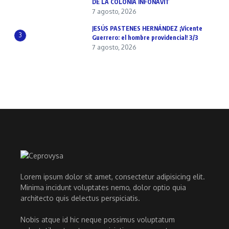
DE LA COLONIA INFONAVIT
7 agosto, 2026
JESÚS PASTENES HERNÁNDEZ ¡Vicente
3
Guerrero: el hombre providencial! 3/3
7 agosto, 2026
Lorem ipsum dolor sit amet, consectetur adipisicing elit.
Minima incidunt voluptates nemo, dolor optio quia
architecto quis delectus perspiciatis.
Nobis atque id hic neque possimus voluptatum