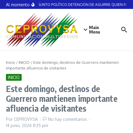
Saltar al contenido
Al momento
NO ES ASUNTO POLÍTICO DETENCIÓN DE AGUIRRE QUIEN RECIBI
Main
Menu
Inicio
/
INICIO
/
Este domingo, destinos de Guerrero mantienen
importante afluencia de visitantes
INICIO
Este domingo, destinos de
Guerrero mantienen importante
afluencia de visitantes
Por
CEPROVYSA
No hay comentarios
14 junio, 2026
8:35 pm