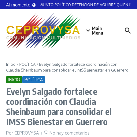
Saltar al contenido
Al momento
NO ES ASUNTO POLÍTICO DETENCIÓN DE AGUIRRE QUIEN RECIB
Main
Menu
Inicio
/
POLÍTICA
/
Evelyn Salgado fortalece coordinación con
Claudia Sheinbaum para consolidar el IMSS Bienestar en Guerrero
INICIO
POLÍTICA
Evelyn Salgado fortalece
coordinación con Claudia
Sheinbaum para consolidar el
IMSS Bienestar en Guerrero
Por
CEPROVYSA
No hay comentarios