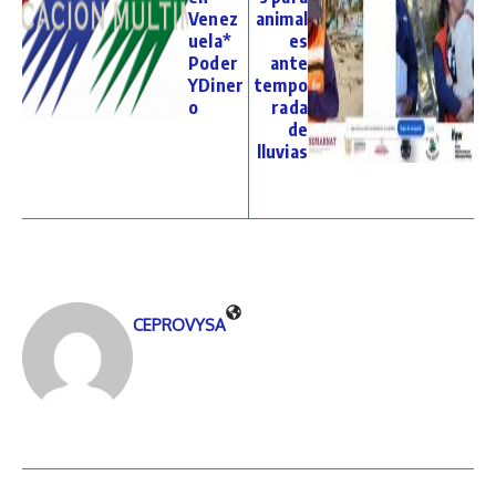
Venez
animal
uela*
es
Poder
ante
YDiner
tempo
o
rada
de
lluvias
CEPROVYSA