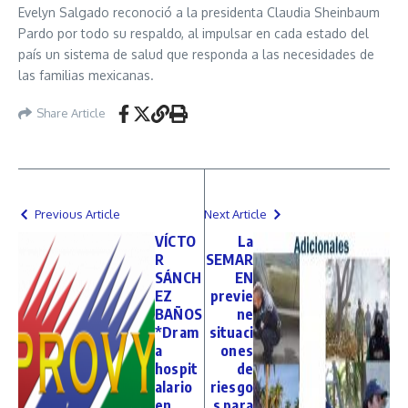
Evelyn Salgado reconoció a la presidenta Claudia Sheinbaum
Pardo por todo su respaldo, al impulsar en cada estado del
país un sistema de salud que responda a las necesidades de
las familias mexicanas.
Share Article
Previous Article
Next Article
VÍCTO
La
R
SEMAR
SÁNCH
EN
EZ
previe
BAÑOS
ne
*Dram
situaci
a
ones
hospit
de
alario
riesgo
en
s para