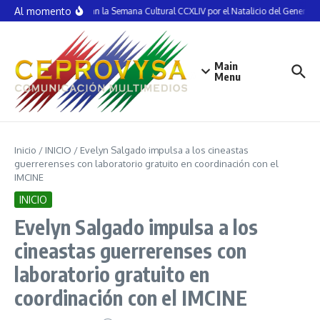
Saltar al contenido
Al momento
Inauguran la Semana Cultural CCXLIV por el Natalicio del General V
Main
Menu
Inicio
/
INICIO
/
Evelyn Salgado impulsa a los cineastas
guerrerenses con laboratorio gratuito en coordinación con el
IMCINE
INICIO
Evelyn Salgado impulsa a los
cineastas guerrerenses con
laboratorio gratuito en
coordinación con el IMCINE