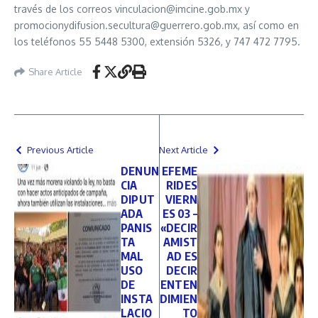
través de los correos vinculacion@imcine.gob.mx y
promocionydifusion.secultura@guerrero.gob.mx, así como en
los teléfonos 55 5448 5300, extensión 5326, y 747 472 7795.
Share Article
Previous Article
Next Article
DENUN
EFEME
CIA
RIDES
DIPUT
VIERN
ADA
ES 03 –
PANIS
«DECIR
TA
AMIST
MAL
AD ES
USO
DECIR
DE
ENTEN
INSTA
DIMIEN
LACIO
TO