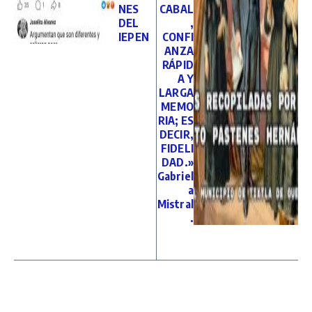
NES
CABAL
DEL
,
IEPEN
CONFI
ANZA
RÁPID
A Y
LARGA
MEMO
RIA; ES
DECIR,
FIDELI
DAD.»
Gabriel
a
Mistral
.