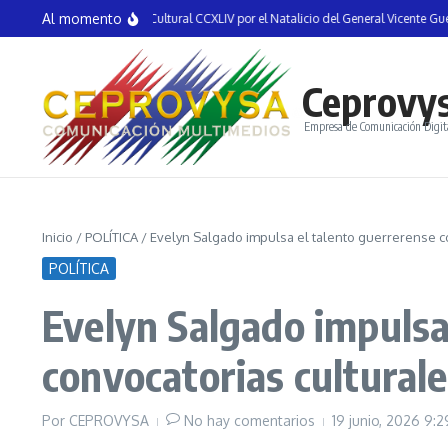
Saltar al contenido
Al momento
auguran la Semana Cultural CCXLIV por el Natalicio del General Vicente Guerrero 
Ceprovy
Empresa de Comunicación Digit
Inicio
/
POLÍTICA
/
Evelyn Salgado impulsa el talento guerrerense co
POLÍTICA
Evelyn Salgado impulsa
convocatorias culturale
Por
CEPROVYSA
No hay comentarios
19 junio, 2026
9:2