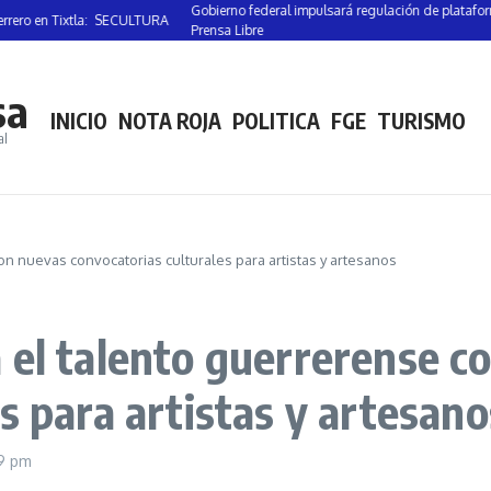
Gobierno federal impulsará regulación de plataformas digi
en Tixtla: SECULTURA
Prensa Libre
sa
INICIO
NOTA ROJA
POLITICA
FGE
TURISMO
al
n nuevas convocatorias culturales para artistas y artesanos
 el talento guerrerense c
s para artistas y artesano
9 pm