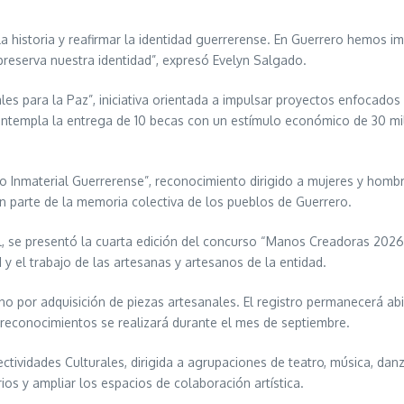
r la historia y reafirmar la identidad guerrerense. En Guerrero hemos
 preserva nuestra identidad”, expresó Evelyn Salgado.
es para la Paz”, iniciativa orientada a impulsar proyectos enfocados 
ntempla la entrega de 10 becas con un estímulo económico de 30 mil
o Inmaterial Guerrerense”, reconocimiento dirigido a mujeres y hombr
n parte de la memoria colectiva de los pueblos de Guerrero.
l, se presentó la cuarta edición del concurso “Manos Creadoras 2026
d y el trabajo de las artesanas y artesanos de la entidad.
 por adquisición de piezas artesanales. El registro permanecerá abi
 reconocimientos se realizará durante el mes de septiembre.
tividades Culturales, dirigida a agrupaciones de teatro, música, dan
ios y ampliar los espacios de colaboración artística.