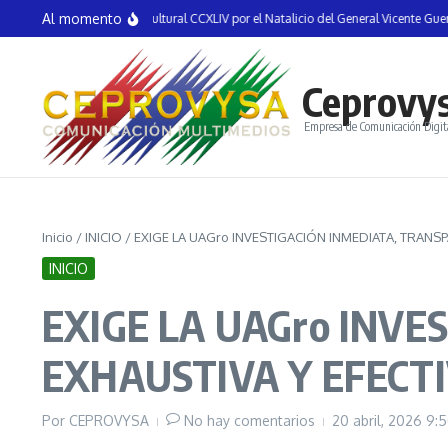
Saltar al contenido
Al momento
nauguran la Semana Cultural CCXLIV por el Natalicio del General Vicente Guerrero
Ceprovy
Empresa de Comunicación Digit
Inicio
/
INICIO
/
EXIGE LA UAGro INVESTIGACIÓN INMEDIATA, TRANSP
INICIO
EXIGE LA UAGro INVE
EXHAUSTIVA Y EFECT
Por
CEPROVYSA
No hay comentarios
20 abril, 2026
9: