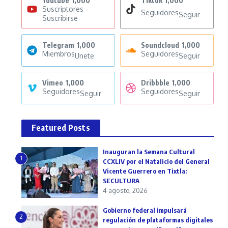
Youtube
1,000
Tiktok
1,000
Suscriptores
Seguidores
Seguir
Suscribirse
Telegram
1,000
Soundcloud
1,000
Miembros
Seguidores
Unete
Seguir
Vimeo
1,000
Dribbble
1,000
Seguidores
Seguidores
Seguir
Seguir
Featured Posts
Inauguran la Semana Cultural
1
CCXLIV por el Natalicio del General
Vicente Guerrero en Tixtla:
SECULTURA
4 agosto, 2026
Gobierno federal impulsará
2
regulación de plataformas digitales