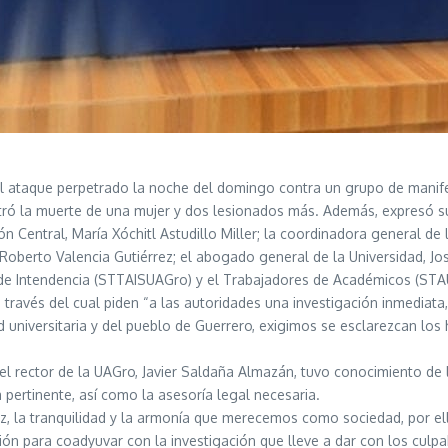
ataque perpetrado la noche del domingo contra un grupo de manifest
tró la muerte de una mujer y dos lesionados más. Además, expresó su s
ón Central, María Xóchitl Astudillo Miller; la coordinadora general d
Roberto Valencia Gutiérrez; el abogado general de la Universidad, Jo
 y de Intendencia (STTAISUAGro) y el Trabajadores de Académicos (ST
ravés del cual piden “a las autoridades una investigación inmediata, 
d universitaria y del pueblo de Guerrero, exigimos se esclarezcan los
 rector de la UAGro, Javier Saldaña Almazán, tuvo conocimiento de l
 pertinente, así como la asesoría legal necesaria.
z, la tranquilidad y la armonía que merecemos como sociedad, por ell
ión para coadyuvar con la investigación que lleve a dar con los cul