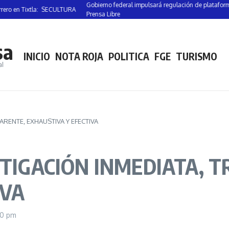
Gobierno federal impulsará regulación de plataformas dig
 en Tixtla: SECULTURA
Prensa Libre
sa
INICIO
NOTA ROJA
POLITICA
FGE
TURISMO
al
ARENTE, EXHAUSTIVA Y EFECTIVA
STIGACIÓN INMEDIATA, 
IVA
50 pm