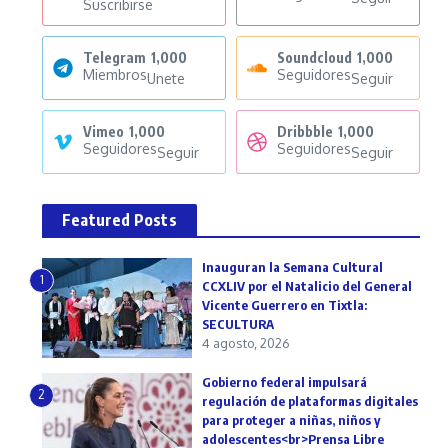
Suscribirse
Telegram
1,000
Soundcloud
1,000
Miembros
Seguidores
Unete
Seguir
Vimeo
1,000
Dribbble
1,000
Seguidores
Seguidores
Seguir
Seguir
Featured Posts
Inauguran la Semana Cultural
1
CCXLIV por el Natalicio del General
Vicente Guerrero en Tixtla:
SECULTURA
4 agosto, 2026
Gobierno federal impulsará
2
regulación de plataformas digitales
para proteger a niñas, niños y
adolescentes<br>Prensa Libre