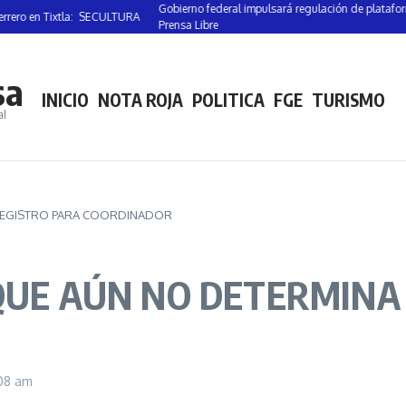
Gobierno federal impulsará regulación de plataformas digi
en Tixtla: SECULTURA
Prensa Libre
sa
INICIO
NOTA ROJA
POLITICA
FGE
TURISMO
al
 REGISTRO PARA COORDINADOR
 QUE AÚN NO DETERMINA
:08 am