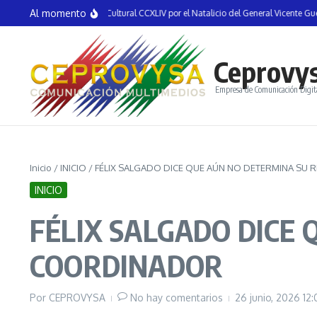
Saltar al contenido
Al momento
uguran la Semana Cultural CCXLIV por el Natalicio del General Vicente Guerrero 
Ceprovy
Empresa de Comunicación Digit
Inicio
/
INICIO
/
FÉLIX SALGADO DICE QUE AÚN NO DETERMINA SU
INICIO
FÉLIX SALGADO DICE
COORDINADOR
Por
CEPROVYSA
No hay comentarios
26 junio, 2026
12