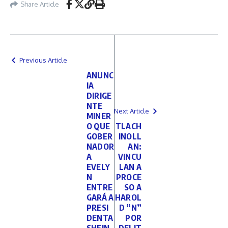
Share Article
Previous Article
ANUNC
IA
DIRIGE
NTE
Next Article
MINER
O QUE
TLACH
GOBER
INOLL
NADOR
AN:
A
VINCU
EVELY
LAN A
N
PROCE
ENTRE
SO A
GARÁ A
HAROL
PRESI
D “N”
DENTA
POR