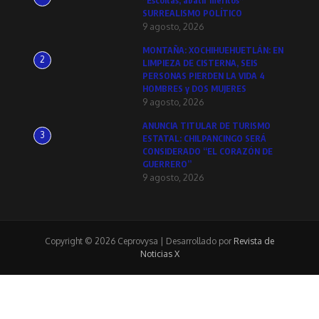
*Escoltas, abatir méritos*
SURREALISMO POLÍTICO
9 agosto, 2026
MONTAÑA: XOCHIHUEHUETLÁN: EN
2
LIMPIEZA DE CISTERNA, SEIS
PERSONAS PIERDEN LA VIDA 4
HOMBRES y DOS MUJERES
9 agosto, 2026
ANUNCIA TITULAR DE TURISMO
3
ESTATAL: CHILPANCINGO SERÁ
CONSIDERADO “EL CORAZÓN DE
GUERRERO”
9 agosto, 2026
Copyright © 2026 Ceprovysa | Desarrollado por
Revista de
Noticias X