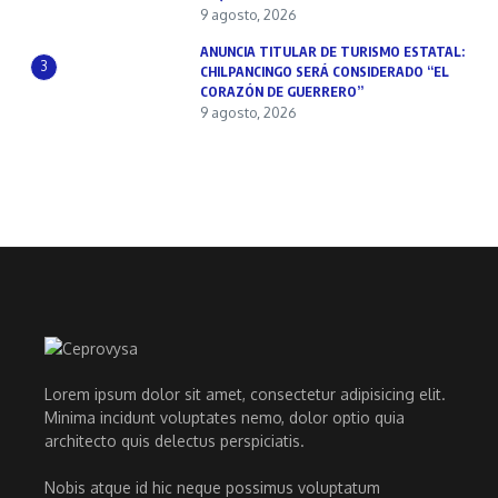
9 agosto, 2026
ANUNCIA TITULAR DE TURISMO ESTATAL:
3
CHILPANCINGO SERÁ CONSIDERADO “EL
CORAZÓN DE GUERRERO”
9 agosto, 2026
Lorem ipsum dolor sit amet, consectetur adipisicing elit.
Minima incidunt voluptates nemo, dolor optio quia
architecto quis delectus perspiciatis.
Nobis atque id hic neque possimus voluptatum