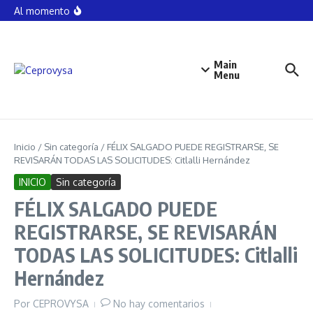
Saltar al contenido
DOÑA TERESA LAES DE SU FAMILIA ÚLTIMA
Al momento
GENERACIÓN QUE HABLA EL NÁHUATL
SE QUEJAN EMPRESARIOS POR EL AUMENTO DE
IMPUESTOS
Por Baltazar Jiménez Rosales
EL PUEBLO DE GUERRERO DEMANDA JUSTICIA y NO
Main
VENGANZA: A. López Rosas
Menu
Por Baltazar Jiménez Rosales
Inicio
/
Sin categoría
/
FÉLIX SALGADO PUEDE REGISTRARSE, SE
REVISARÁN TODAS LAS SOLICITUDES: Citlalli Hernández
INICIO
Sin categoría
FÉLIX SALGADO PUEDE
REGISTRARSE, SE REVISARÁN
TODAS LAS SOLICITUDES: Citlalli
Hernández
Por
CEPROVYSA
No hay comentarios