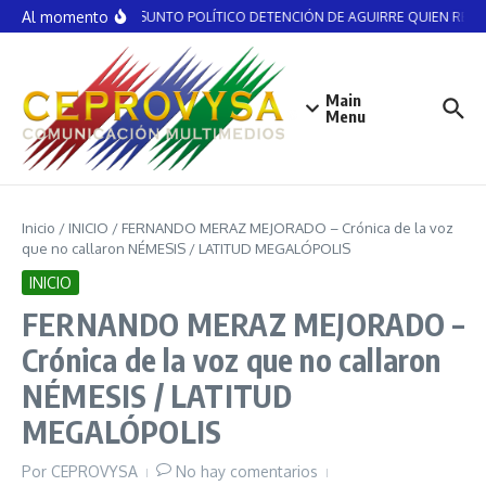
Saltar al contenido
Al momento
NO ES ASUNTO POLÍTICO DETENCIÓN DE AGUIRRE QUIEN RECIBI
Main
Menu
Inicio
/
INICIO
/
FERNANDO MERAZ MEJORADO – Crónica de la voz
que no callaron NÉMESIS / LATITUD MEGALÓPOLIS
INICIO
FERNANDO MERAZ MEJORADO –
Crónica de la voz que no callaron
NÉMESIS / LATITUD
MEGALÓPOLIS
Por
CEPROVYSA
No hay comentarios