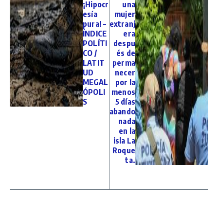
¡Hipocr
una
esía
mujer
pura! –
extranj
ÍNDICE
era
POLÍTI
despu
CO /
és de
LATIT
perma
UD
necer
MEGAL
por la
ÓPOLI
menos
S
5 días
abando
nada
en la
isla La
Roque
ta.