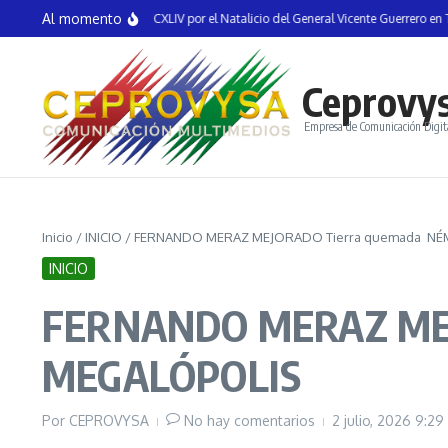
Saltar al contenido
Al momento
 Semana Cultural CCXLIV por el Natalicio del General Vicente Guerrero en Tixtla:
Ceprovy
Empresa de Comunicación Digit
Inicio
/
INICIO
/
FERNANDO MERAZ MEJORADO Tierra quemada NÉM
INICIO
FERNANDO MERAZ MEJ
MEGALÓPOLIS
Por
CEPROVYSA
No hay comentarios
2 julio, 2026
9:29