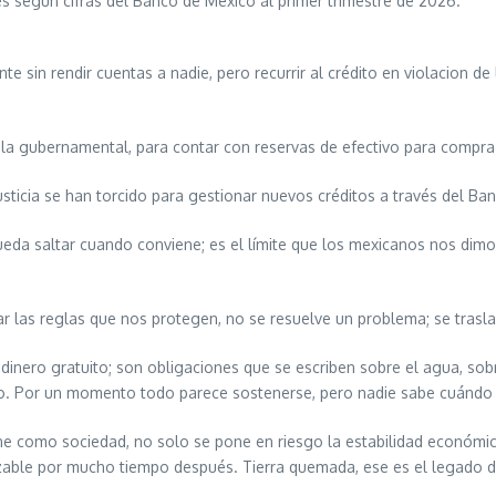
s según cifras del Banco de México al primer trimestre de 2026.
 sin rendir cuentas a nadie, pero recurrir al crédito en violacion de 
la gubernamental, para contar con reservas de efectivo para compra
ticia se han torcido para gestionar nuevos créditos a través del Ba
 pueda saltar cuando conviene; es el límite que los mexicanos nos d
ar las reglas que nos protegen, no se resuelve un problema; se trasla
dinero gratuito; son obligaciones que se escriben sobre el agua, sob
cho. Por un momento todo parece sostenerse, pero nadie sabe cuánd
une como sociedad, no solo se pone en riesgo la estabilidad económ
ilizable por mucho tiempo después. Tierra quemada, ese es el legado