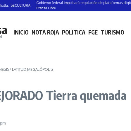
Gobierno federal impulsará regulación de plataformas digitales para
 SECULTURA
Prensa Libre
sa
INICIO
NOTA ROJA
POLITICA
FGE
TURISMO
al
ESIS/ LATITUD MEGALÓPOLIS
ORADO Tierra quemada 
 pm