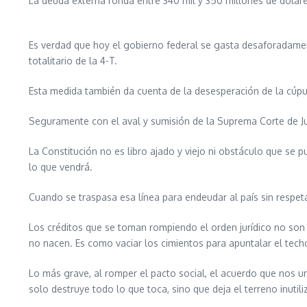
La deuda externa ronda entre 340 mil y 350 millones de dólare
Es verdad que hoy el gobierno federal se gasta desaforadamente
totalitario de la 4-T.
Esta medida también da cuenta de la desesperación de la cúpu
Seguramente con el aval y sumisión de la Suprema Corte de Jus
La Constitución no es libro ajado y viejo ni obstáculo que se
lo que vendrá.
Cuando se traspasa esa línea para endeudar al país sin respet
Los créditos que se toman rompiendo el orden jurídico no son 
no nacen. Es como vaciar los cimientos para apuntalar el te
Lo más grave, al romper el pacto social, el acuerdo que nos 
solo destruye todo lo que toca, sino que deja el terreno inut