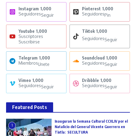
Instagram
1,000
Pinterest
1,000
Seguidores
Seguidores
Seguir
Pin
Youtube
1,000
Tiktok
1,000
Suscriptores
Seguidores
Seguir
Suscribirse
Telegram
1,000
Soundcloud
1,000
Miembros
Seguidores
Unete
Seguir
Vimeo
1,000
Dribbble
1,000
Seguidores
Seguidores
Seguir
Seguir
Featured Posts
Inauguran la Semana Cultural CCXLIV por el
1
Natalicio del General Vicente Guerrero en
Tixtla: SECULTURA