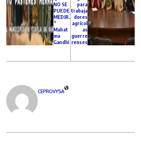
NO SE
para
PUEDE
trabaja
MEDIR.
dores
”
agrícol
Mahat
as
ma
guerre
Gandhi
renses
CEPROVYSA