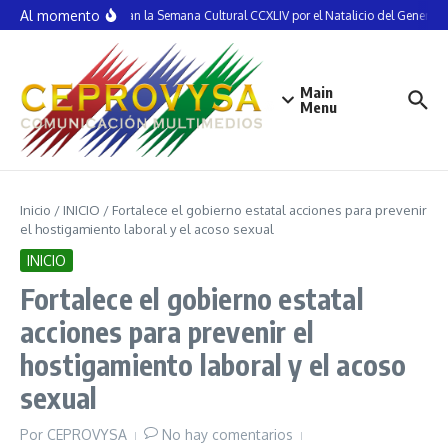
Saltar al contenido
Al momento
Inauguran la Semana Cultural CCXLIV por el Natalicio del General V
Main
Menu
Inicio
/
INICIO
/
Fortalece el gobierno estatal acciones para prevenir
el hostigamiento laboral y el acoso sexual
INICIO
Fortalece el gobierno estatal
acciones para prevenir el
hostigamiento laboral y el acoso
sexual
Por
CEPROVYSA
No hay comentarios