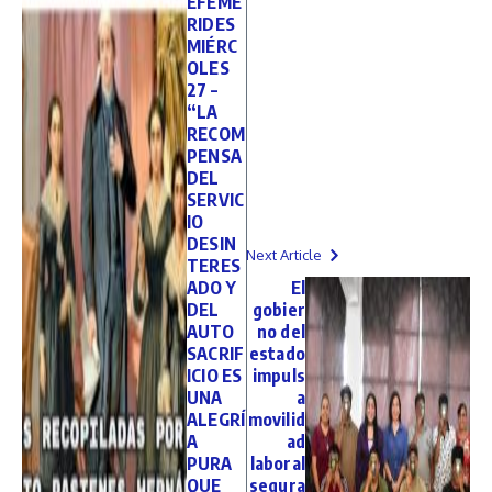
EFEME
RIDES
MIÉRC
OLES
27 –
“LA
RECOM
PENSA
DEL
SERVIC
IO
DESIN
Next Article
TERES
ADO Y
El
DEL
gobier
AUTO
no del
SACRIF
estado
ICIO ES
impuls
UNA
a
ALEGRÍ
movilid
A
ad
PURA
laboral
QUE
segura