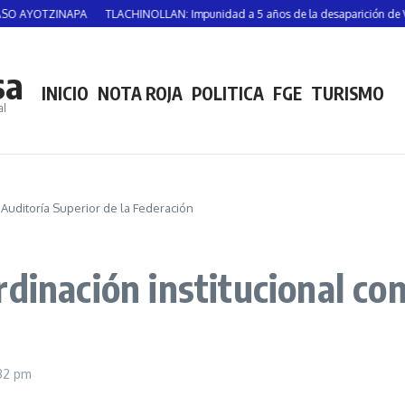
ZINAPA
TLACHINOLLAN: Impunidad a 5 años de la desaparición de Vicente Su
sa
INICIO
NOTA ROJA
POLITICA
FGE
TURISMO
al
 Auditoría Superior de la Federación
dinación institucional con
:32 pm