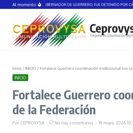
Saltar al contenido
Al momento
L AGUIRRE, EX GOBERNADOR DE GUERRERO, FUE DETENIDO POR CASO AYOT
Ceprovy
Empresa de Comunicación Digit
Inicio
/
INICIO
/
Fortalece Guerrero coordinación institucional con la
INICIO
Fortalece Guerrero coor
de la Federación
Por
CEPROVYSA
No hay comentarios
18 mayo, 2026
10