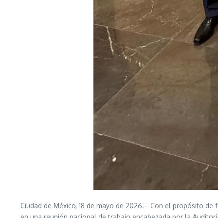
Ciudad de México, 18 de mayo de 2026.– Con el propósito de for
en una reunión nacional de trabajo encabezada por la Auditorí