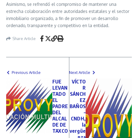
Asimismo, se refrendó el compromiso de mantener una
estrecha colaboración entre autoridades estatales y el sector
inmobiliario organizado, a fin de promover un desarrollo
ordenado, transparente y competitivo en la entidad.
Share Article
Previous Article
Next Article
FUE
VÍCTO
LEVAN
R
TADO
SÁNCH
EL
EZ
PADRE
BAÑOS
DEL
–
ALCAL
CNDH,
DE DE
la
TAXCO
vergüe
nza