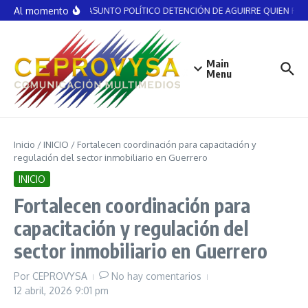
Saltar al contenido
Al momento
NO ES ASUNTO POLÍTICO DETENCIÓN DE AGUIRRE QUIEN RECIB
Main
Menu
Inicio
/
INICIO
/
Fortalecen coordinación para capacitación y
regulación del sector inmobiliario en Guerrero
INICIO
Fortalecen coordinación para
capacitación y regulación del
sector inmobiliario en Guerrero
Por
CEPROVYSA
No hay comentarios
12 abril, 2026
9:01 pm