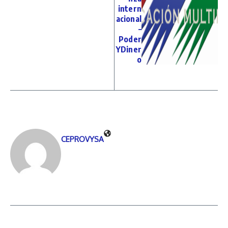
intern
acional
–
Poder
YDiner
o
CEPROVYSA