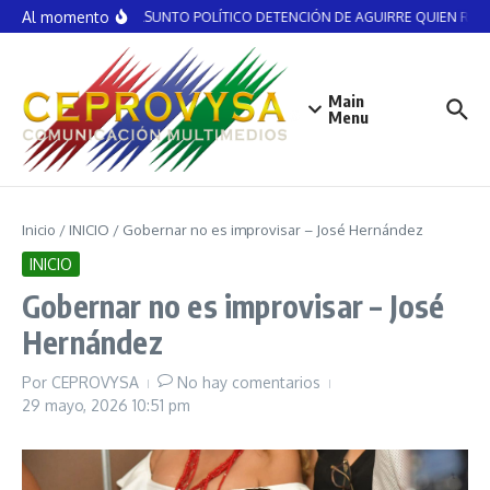
Saltar al contenido
Al momento
NO ES ASUNTO POLÍTICO DETENCIÓN DE AGUIRRE QUIEN RECIBI
Main
Menu
Inicio
/
INICIO
/
Gobernar no es improvisar – José Hernández
INICIO
Gobernar no es improvisar – José
Hernández
Por
CEPROVYSA
No hay comentarios
29 mayo, 2026
10:51 pm