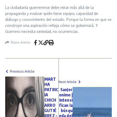
La ciudadanía guerrerense debe mirar más allá de la
propaganda y evaluar quién tiene equipo, capacidad de
diálogo y conocimiento del estado. Porque la forma en que se
construye una aspiración refleja cómo se gobernará. Y
Guerrero necesita seriedad, no ocurrencias.
Share Article
Previous Article
MART
Next Article
HA
PATRIC
SanJer
IA
onimo |
CHICH
Intensi
ARRO
fican la
GUTIÉ
búsqu
RREZ –
eda del