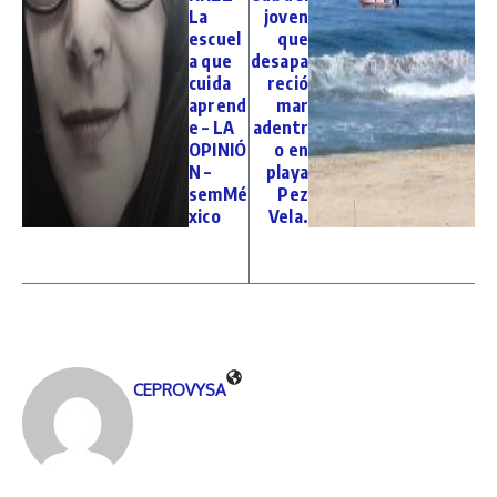
La
joven
escuel
que
a que
desapa
cuida
reció
aprend
mar
e – LA
adentr
OPINIÓ
o en
N –
playa
semMé
Pez
xico
Vela.
CEPROVYSA