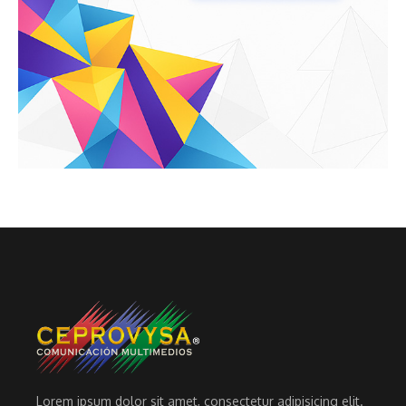
Lorem ipsum dolor sit amet, consectetur adipisicing elit.