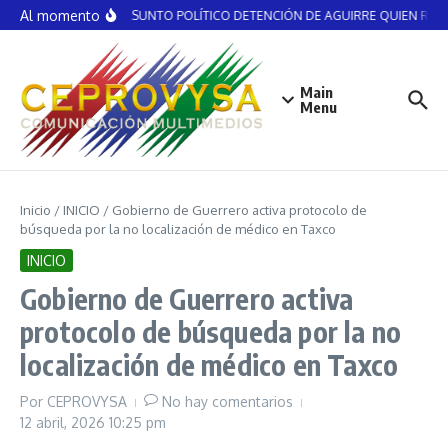
Saltar al contenido
Al momento
NO ES ASUNTO POLÍTICO DETENCIÓN DE AGUIRRE QUIEN RECIBI
Main
Menu
Inicio
/
INICIO
/
Gobierno de Guerrero activa protocolo de
búsqueda por la no localización de médico en Taxco
INICIO
Gobierno de Guerrero activa
protocolo de búsqueda por la no
localización de médico en Taxco
Por
CEPROVYSA
No hay comentarios
12 abril, 2026
10:25 pm