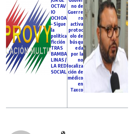
JORGE
Gobier
OCTAV
no de
IO
Guerre
OCHOA
ro
– Sigue
activa
la
protoc
política
olo de
ficción
búsqu
TRAS
eda
BAMBA
por la
LINAS /
no
LA RED
localiza
SOCIAL
ción de
médico
en
Taxco