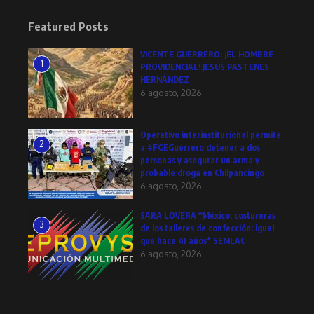
Featured Posts
VICENTE GUERRERO: ¡EL HOMBRE
1
PROVIDENCIAL!.JESÚS PASTENES
HERNÁNDEZ
6 agosto, 2026
Operativo interinstitucional permite
2
a #FGEGuerrero detener a dos
personas y asegurar un arma y
probable droga en Chilpancingo
6 agosto, 2026
SARA LOVERA *México; costureras
3
de los talleres de confección: igual
que hace 41 años* SEMLAC
6 agosto, 2026