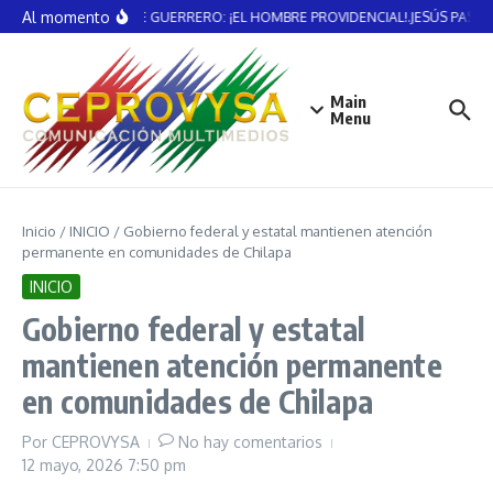
Saltar al contenido
Al momento
VICENTE GUERRERO: ¡EL HOMBRE PROVIDENCIAL!.JESÚS PAST
Main
Menu
Inicio
/
INICIO
/
Gobierno federal y estatal mantienen atención
permanente en comunidades de Chilapa
INICIO
Gobierno federal y estatal
mantienen atención permanente
en comunidades de Chilapa
Por
CEPROVYSA
No hay comentarios
12 mayo, 2026
7:50 pm