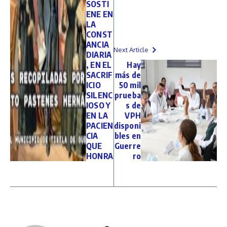
SOSTI
ENE EN
LA
CONST
ANCIA
Next Article
DIARIA
, EN EL
Hay
SACRIF
más de
ICIO
50 mil
SILENC
prueba
IOSO Y
s de
EN LA
VPH
PACIEN
disponi
CIA
bles en
QUE
Guerre
HONRA
ro