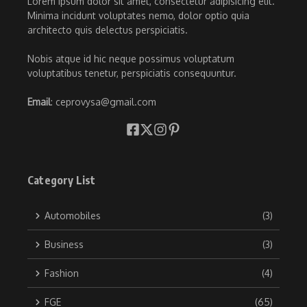
Lorem ipsum dolor sit amet, consectetur adipisicing elit.
Minima incidunt voluptates nemo, dolor optio quia
architecto quis delectus perspiciatis.
Nobis atque id hic neque possimus voluptatum
voluptatibus tenetur, perspiciatis consequuntur.
Email
: ceprovysa@gmail.com
Category List
Automobiles
(3)
Business
(3)
Fashion
(4)
FGE
(65)