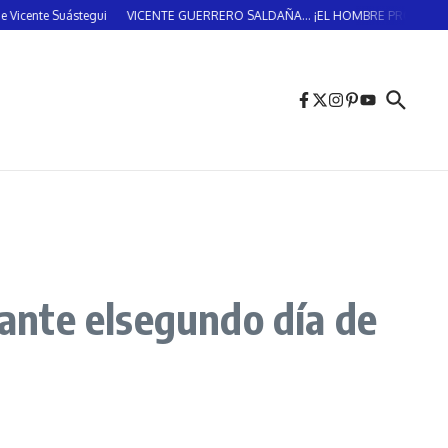
uástegui
VICENTE GUERRERO SALDAÑA… ¡EL HOMBRE PROVIDENCIAL!… (DO
rante elsegundo día de