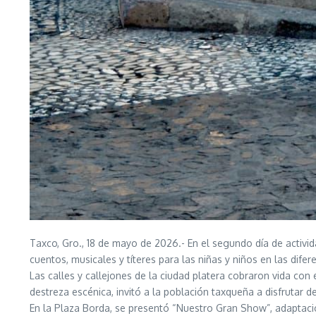
Taxco, Gro., 18 de mayo de 2026.- En el segundo día de activid
cuentos, musicales y títeres para las niñas y niños en las dife
Las calles y callejones de la ciudad platera cobraron vida con
destreza escénica, invitó a la población taxqueña a disfrutar d
En la Plaza Borda, se presentó “Nuestro Gran Show”, adaptaci