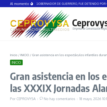
Saltar al contenido
Al momento
EL AGUIRRE, EX GOBERNADOR DE GUERRERO, FUE DETENIDO POR CASO AYO
Ceprovy
Empresa de Comunicación Digit
Inicio
/
INICIO
/
Gran asistencia en los espectáculos infantiles dur
INICIO
Gran asistencia en los 
las XXXIX Jornadas Ala
Por
CEPROVYSA
No hay comentarios
18 mayo, 2026
10: