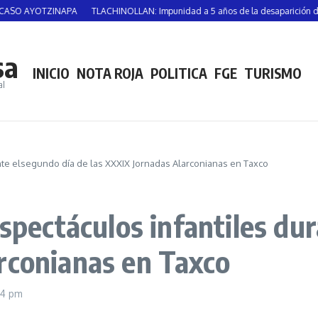
TZINAPA
TLACHINOLLAN: Impunidad a 5 años de la desaparición de Vicente S
sa
INICIO
NOTA ROJA
POLITICA
FGE
TURISMO
al
ante elsegundo día de las XXXIX Jornadas Alarconianas en Taxco
espectáculos infantiles du
rconianas en Taxco
14 pm