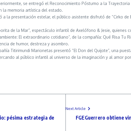
posteriormente, se entregó el Reconocimiento Póstumo a la Trayectoria
 la memoria artística del estado.
ó a la presentación estelar, el público asistente disfrutó de “Cirko de
orita de la Mar”, espectáculo infantil de Axelófono & Jesie, quienes c
mbiente: El extraordinario cotidiano”, de la compañía: Qué Risa Tu R
encia de humor, destreza y asombro.
pañía Titirimundi Marionetas presentó “El Don del Quijote”, una pues
rcando al público infantil al universo de la imaginación y al amor por
Next Article
: pésima estrategia de
FGEGuerrero obtiene vin