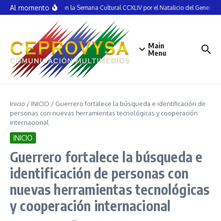
Saltar al contenido
Al momento
Inauguran la Semana Cultural CCXLIV por el Natalicio del General V
Main
Menu
Inicio
/
INICIO
/
Guerrero fortalece la búsqueda e identificación de
personas con nuevas herramientas tecnológicas y cooperación
internacional
INICIO
Guerrero fortalece la búsqueda e
identificación de personas con
nuevas herramientas tecnológicas
y cooperación internacional