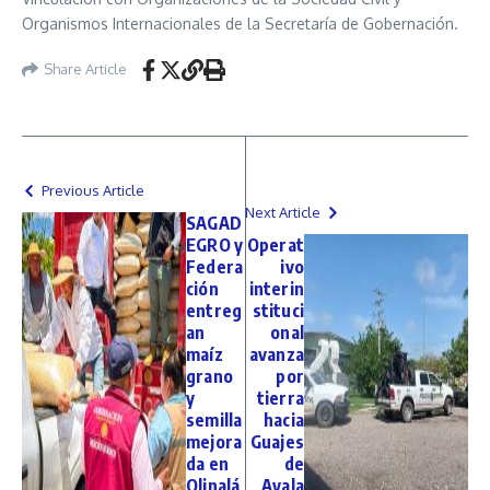
Organismos Internacionales de la Secretaría de Gobernación.
Share Article
Previous Article
Next Article
SAGAD
EGRO y
Operat
Federa
ivo
ción
interin
entreg
stituci
an
onal
maíz
avanza
grano
por
y
tierra
semilla
hacia
mejora
Guajes
da en
de
Olinalá
Ayala