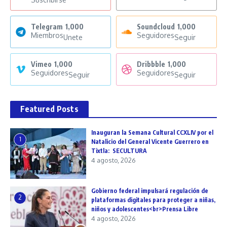
Telegram
1,000
Soundcloud
1,000
Miembros
Seguidores
Unete
Seguir
Vimeo
1,000
Dribbble
1,000
Seguidores
Seguidores
Seguir
Seguir
Featured Posts
Inauguran la Semana Cultural CCXLIV por el
1
Natalicio del General Vicente Guerrero en
Tixtla: SECULTURA
4 agosto, 2026
Gobierno federal impulsará regulación de
2
plataformas digitales para proteger a niñas,
niños y adolescentes<br>Prensa Libre
4 agosto, 2026