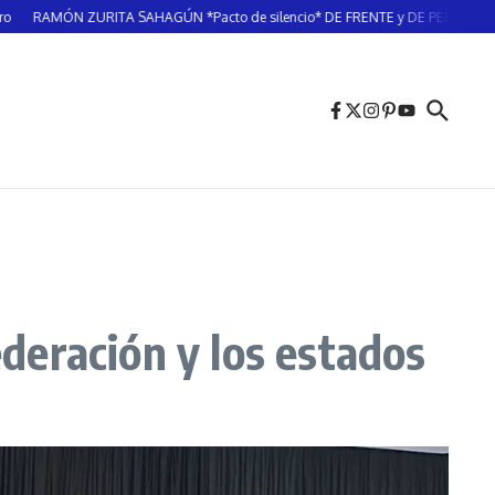
ZURITA SAHAGÚN *Pacto de silencio* DE FRENTE y DE PERFIL/ LATITUD MEG
ederación y los estados