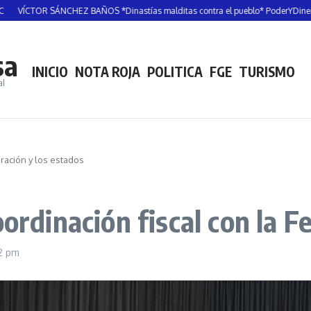
SÁNCHEZ BAÑOS *Dinastías malditas contra el pueblo* PoderYDinero
RAMÓN 
sa
INICIO
NOTA ROJA
POLITICA
FGE
TURISMO
al
eración y los estados
oordinación fiscal con la F
12 pm