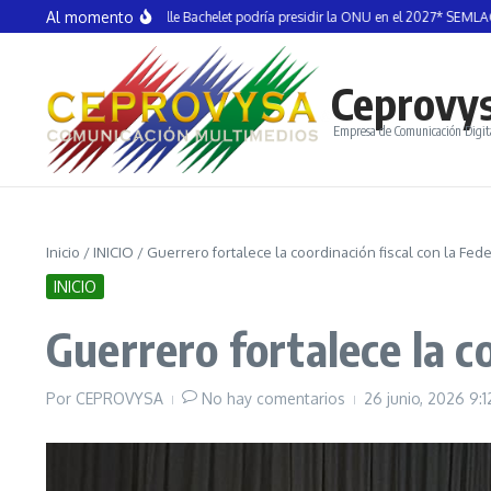
Saltar al contenido
Al momento
TIEL *Michelle Bachelet podría presidir la ONU en el 2027* SEMLAC
VÍCTOR 
Ceprovy
Empresa de Comunicación Digit
Inicio
/
INICIO
/
Guerrero fortalece la coordinación fiscal con la Fed
INICIO
Guerrero fortalece la c
Por
CEPROVYSA
No hay comentarios
26 junio, 2026
9: