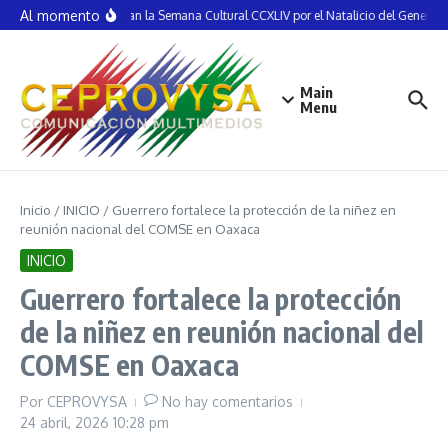
Saltar al contenido
Al momento
Inauguran la Semana Cultural CCXLIV por el Natalicio del General V
Main
Menu
Inicio
/
INICIO
/
Guerrero fortalece la protección de la niñez en
reunión nacional del COMSE en Oaxaca
INICIO
Guerrero fortalece la protección
de la niñez en reunión nacional del
COMSE en Oaxaca
Por
CEPROVYSA
No hay comentarios
24 abril, 2026
10:28 pm