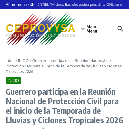
Saltar al contenido
Al momento
ELDA MONTIEL *Michelle Bachelet podría presidir la ONU en el 20
Main
Menu
Inicio
/
INICIO
/
Guerrero participa en la Reunión Nacional de
Protección Civil para el inicio de la Temporada de Lluvias y Ciclones
Tropicales 2026
INICIO
Guerrero participa en la Reunión
Nacional de Protección Civil para
el inicio de la Temporada de
Lluvias y Ciclones Tropicales 2026