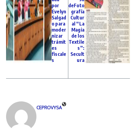
por
deFoto
Evelyn
grafía
Salgad
Cultur
o para
al “La
moder
Magia
nizar
de los
trámit
Textile
es
s”:
fiscale
Secult
s
ura
CEPROVYSA