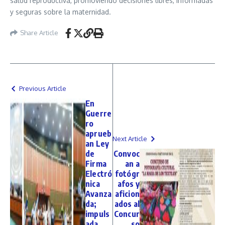
salud reproductiva, promoviendo decisiones libres, informadas
y seguras sobre la maternidad.
Share Article
Previous Article
En
Guerre
ro
aprueb
Next Article
an Ley
de
Convoc
Firma
an a
Electró
fotógr
nica
afos y
Avanza
aficion
da;
ados al
impuls
Concur
ada
so