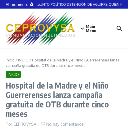
Saltar al contenido
Al momento
NO ES ASUNTO POLÍTICO DETENCIÓN DE AGUIRRE QUIEN RECIBI
Main
Menu
Inicio
/
INICIO
/
Hospital de la Madre y el Niño Guerrerenses lanza
campaña gratuita de OTB durante cinco meses
INICIO
Hospital de la Madre y el Niño
Guerrerenses lanza campaña
gratuita de OTB durante cinco
meses
Por
CEPROVYSA
No hay comentarios