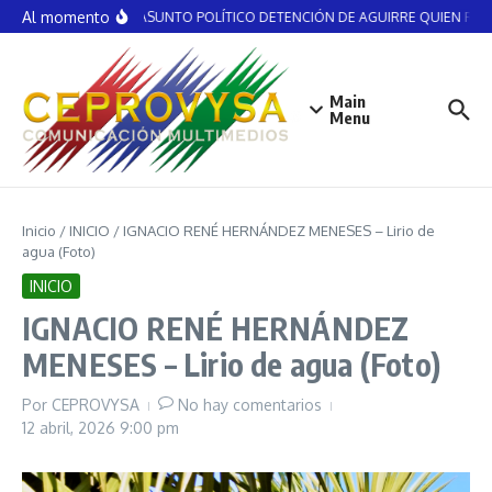
Saltar al contenido
Al momento
NO ES ASUNTO POLÍTICO DETENCIÓN DE AGUIRRE QUIEN RECIB
Main
Menu
Inicio
/
INICIO
/
IGNACIO RENÉ HERNÁNDEZ MENESES – Lirio de
agua (Foto)
INICIO
IGNACIO RENÉ HERNÁNDEZ
MENESES – Lirio de agua (Foto)
Por
CEPROVYSA
No hay comentarios
12 abril, 2026
9:00 pm