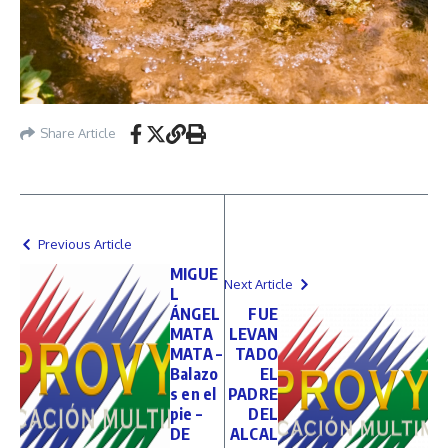
Share Article
Previous Article
MIGUE
Next Article
L
ÁNGEL
FUE
MATA
LEVAN
MATA –
TADO
Balazo
EL
s en el
PADRE
pie –
DEL
DE
ALCAL