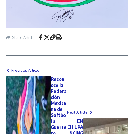
Share Article
Previous Article
Recon
oce la
Federa
ción
Mexica
na de
Next Article
Softbo
l a
EN
Guerre
CHILPA
ro
NCING