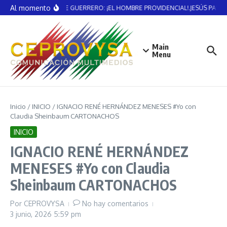
Saltar al contenido
Al momento
VICENTE GUERRERO: ¡EL HOMBRE PROVIDENCIAL!.JESÚS PAST
Main
Menu
Inicio
/
INICIO
/
IGNACIO RENÉ HERNÁNDEZ MENESES #Yo con
Claudia Sheinbaum CARTONACHOS
INICIO
IGNACIO RENÉ HERNÁNDEZ
MENESES #Yo con Claudia
Sheinbaum CARTONACHOS
Por
CEPROVYSA
No hay comentarios
3 junio, 2026
5:59 pm