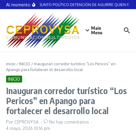
Saltar al contenido
Al momento
NO ES ASUNTO POLÍTICO DETENCIÓN DE AGUIRRE QUIEN RECIBI
Main
Menu
Inicio
/
INICIO
/
Inauguran corredor turístico “Los Pericos” en
Apango para fortalecer el desarrollo local
INICIO
Inauguran corredor turístico “Los
Pericos” en Apango para
fortalecer el desarrollo local
Por
CEPROVYSA
No hay comentarios
4 mayo, 2026
10:16 pm