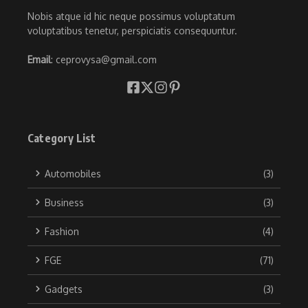
Nobis atque id hic neque possimus voluptatum
voluptatibus tenetur, perspiciatis consequuntur.
Email
: ceprovysa@gmail.com
Category List
Automobiles
(3)
Business
(3)
Fashion
(4)
FGE
(71)
Gadgets
(3)