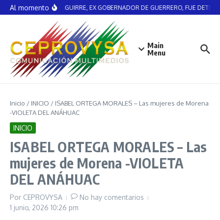
Saltar al contenido
Al momento
ÁNGEL AGUIRRE, EX GOBERNADOR DE GUERRERO, FUE DETENI
Main
Menu
Inicio
/
INICIO
/
ISABEL ORTEGA MORALES – Las mujeres de Morena
-VIOLETA DEL ANÁHUAC
INICIO
ISABEL ORTEGA MORALES – Las
mujeres de Morena -VIOLETA
DEL ANÁHUAC
Por
CEPROVYSA
No hay comentarios
1 junio, 2026
10:26 pm