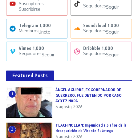
Suscriptores
Seguidores
Seguir
Suscribirse
Telegram
1,000
Soundcloud
1,000
Miembros
Seguidores
Unete
Seguir
Vimeo
1,000
Dribbble
1,000
Seguidores
Seguidores
Seguir
Seguir
Featured Posts
ÁNGEL AGUIRRE, EX GOBERNADOR DE
1
GUERRERO, FUE DETENIDO POR CASO
AYOTZINAPA
6 agosto, 2026
TLACHINOLLAN: Impunidad a 5 años de la
2
desaparición de Vicente Suástegui
6 agosto, 2026