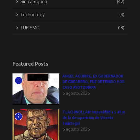
Sin categoría
(42)
Technology
(4)
TURISMO
(18)
Featured Posts
ÁNGEL AGUIRRE, EX GOBERNADOR
1
DE GUERRERO, FUE DETENIDO POR
CASO AYOTZINAPA
6 agosto, 2026
TLACHINOLLAN: Impunidad a 5 años
2
de la desaparición de Vicente
Suástegui
6 agosto, 2026