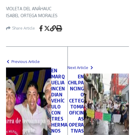
VIOLETA DEL ANÁHAUC
ISABEL ORTEGA MORALES
Share Article
Previous Article
Next Article
EN
MARQ
EN
UELIA
CHILPA
INCEN
NCING
DIAN
O
VEHÍC
CETEG
ULO
TOMA
CON
OFICIN
TRES
AS
HERMA
OPERA
NOS
TIVAS