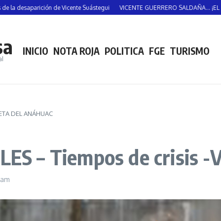
aparición de Vicente Suástegui
VICENTE GUERRERO SALDAÑA… ¡EL HOMBRE 
sa
INICIO
NOTA ROJA
POLITICA
FGE
TURISMO
al
LETA DEL ANÁHUAC
ES – Tiempos de crisis 
 am