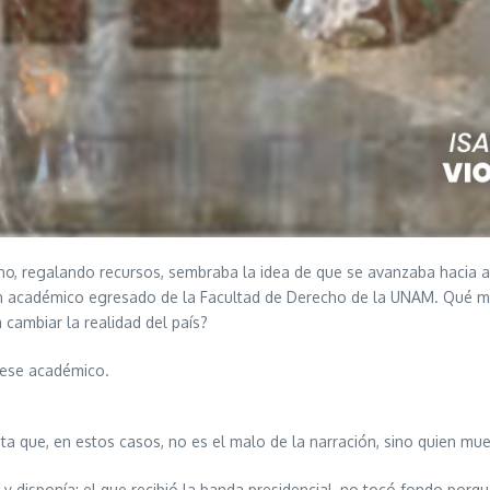
no, regalando recursos, sembraba la idea de que se avanzaba hacia a
 un académico egresado de la Facultad de Derecho de la UNAM. Qué m
cambiar la realidad del país?
y ese académico.
 que, en estos casos, no es el malo de la narración, sino quien mues
 él y disponía; el que recibió la banda presidencial, no tocó fondo por