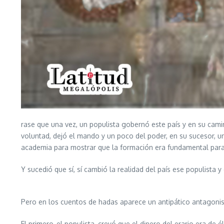
rase que una vez, un populista gobernó este país y en su cami
voluntad, dejó el mando y un poco del poder, en su sucesor,
academia para mostrar que la formación era fundamental para 
Y sucedió que sí, sí cambió la realidad del país ese populista 
Pero en los cuentos de hadas aparece un antipático antagonista
El primero, el populista, creyó que el dinero del erario era de