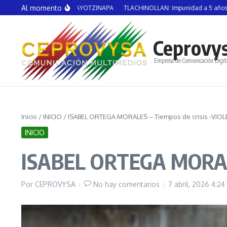
Saltar al contenido
Al momento
ENIDO POR CASO AYOTZINAPA
TLACHINOLLAN: Impunidad a 5 años de la des
Ceprovy
Empresa de Comunicación Digit
Inicio
/
INICIO
/
ISABEL ORTEGA MORALES – Tiempos de crisis -VIO
INICIO
ISABEL ORTEGA MORAL
Por
CEPROVYSA
No hay comentarios
7 abril, 2026
4:24