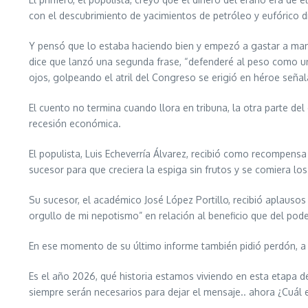
con el descubrimiento de yacimientos de petróleo y eufórico d
Y pensó que lo estaba haciendo bien y empezó a gastar a manos 
dice que lanzó una segunda frase, “defenderé al peso como un pe
ojos, golpeando el atril del Congreso se erigió en héroe seña
El cuento no termina cuando llora en tribuna, la otra parte del
recesión económica.
El populista, Luis Echeverría Álvarez, recibió como recompens
sucesor para que creciera la espiga sin frutos y se comiera lo
Su sucesor, el académico José López Portillo, recibió aplausos
orgullo de mi nepotismo” en relación al beneficio que del pode
En ese momento de su último informe también pidió perdón, a l
Es el año 2026, qué historia estamos viviendo en esta etapa de
siempre serán necesarios para dejar el mensaje.. ahora ¿Cuál 