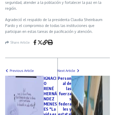
seguridad, atender a la población y fortalecer la paz en la
región.
Agradeció el respaldo de la presidenta Claudia Sheinbaum
Pardo y el compromiso de todas las instituciones que
participan en estas tareas de pacificación y atención.
Share Article
Previous Article
Next Article
IGNACI
Person
O
al de
RENÉ
las
HERNÁ
fuerza
NDEZ
s
MENES
federa
ES *La
les y
vida es
estatal