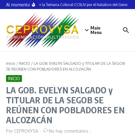
Saltar al contenido
Al momento
Inauguran la Semana Cultural CCXLIV por el Natalicio del General Vi
Main
Menu
Inicio
/
INICIO
/
LA GOB. EVELYN SALGADO y TITULAR DE LA SEGOB
SE REÚNEN CON POBLADORES EN ALCOZACÁN
INICIO
LA GOB. EVELYN SALGADO y
TITULAR DE LA SEGOB SE
REÚNEN CON POBLADORES EN
ALCOZACÁN
Por
CEPROVYSA
No hay comentarios