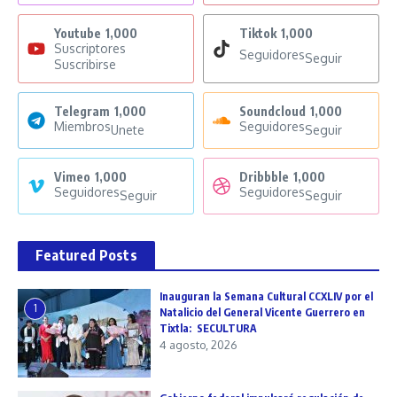
Youtube
1,000
Tiktok
1,000
Suscriptores
Seguidores
Seguir
Suscribirse
Telegram
1,000
Soundcloud
1,000
Miembros
Seguidores
Unete
Seguir
Vimeo
1,000
Dribbble
1,000
Seguidores
Seguidores
Seguir
Seguir
Featured Posts
Inauguran la Semana Cultural CCXLIV por el
1
Natalicio del General Vicente Guerrero en
Tixtla: SECULTURA
4 agosto, 2026