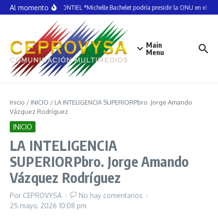
Saltar al contenido
Al momento
ELDA MONTIEL *Michelle Bachelet podría presidir la ONU en el 20
Main
Menu
Inicio
/
INICIO
/
LA INTELIGENCIA SUPERIORPbro. Jorge Amando
Vázquez Rodríguez
INICIO
LA INTELIGENCIA
SUPERIORPbro. Jorge Amando
Vázquez Rodríguez
Por
CEPROVYSA
No hay comentarios
25 mayo, 2026
10:08 pm