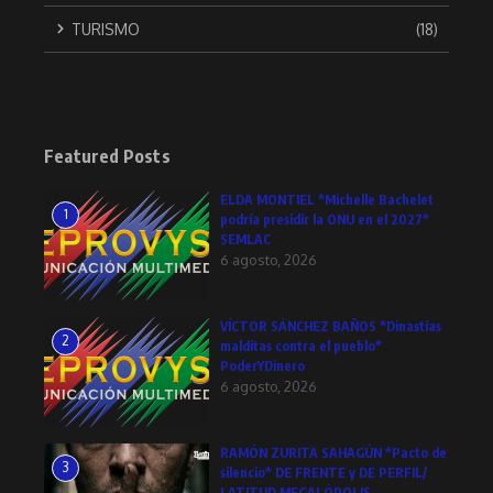
TURISMO
(18)
Featured Posts
ELDA MONTIEL *Michelle Bachelet
1
podría presidir la ONU en el 2027*
SEMLAC
6 agosto, 2026
VÍCTOR SÁNCHEZ BAÑOS *Dinastías
2
malditas contra el pueblo*
PoderYDinero
6 agosto, 2026
RAMÓN ZURITA SAHAGÚN *Pacto de
3
silencio* DE FRENTE y DE PERFIL/
LATITUD MEGALÓPOLIS