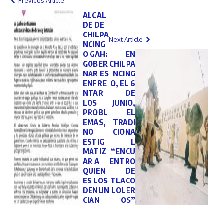
Previous Article
ALCAL
DE DE
CHILPA
Next Article
NCING
O GAH:
EN
GOBER
CHILPA
NAR ES
NCING
ENFRE
O, EL 6
NTAR
DE
LOS
JUNIO,
PROBL
EL
EMAS,
TRADI
NO
CIONA
ESTIG
L
MATIZ
“ENCU
AR A
ENTRO
QUIEN
DE
ES LOS
TLACO
DENUN
LOLER
CIAN
OS”