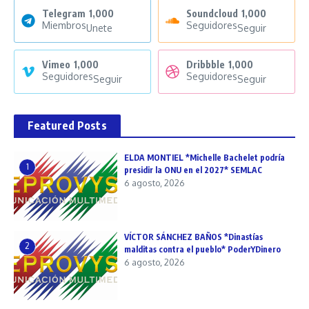
Telegram
1,000
Soundcloud
1,000
Miembros
Seguidores
Unete
Seguir
Vimeo
1,000
Dribbble
1,000
Seguidores
Seguidores
Seguir
Seguir
Featured Posts
ELDA MONTIEL *Michelle Bachelet podría
1
presidir la ONU en el 2027* SEMLAC
6 agosto, 2026
VÍCTOR SÁNCHEZ BAÑOS *Dinastías
2
malditas contra el pueblo* PoderYDinero
6 agosto, 2026