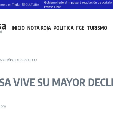
Gobierno federal impulsará regulación de plataformas digi
en Tixtla: SECULTURA
Prensa Libre
sa
INICIO
NOTA ROJA
POLITICA
FGE
TURISMO
al
ARZOBISPO DE ACAPULCO
SA VIVE SU MAYOR DECL
5 pm