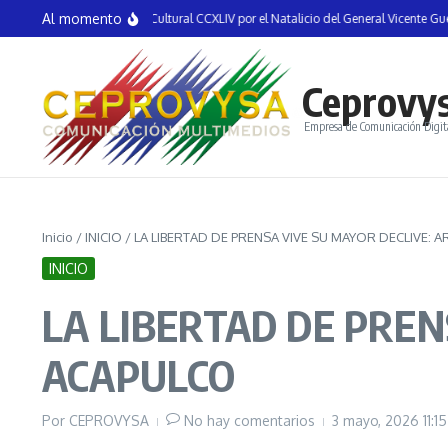
Saltar al contenido
Al momento
auguran la Semana Cultural CCXLIV por el Natalicio del General Vicente Guerrero 
Ceprovy
Empresa de Comunicación Digit
Inicio
/
INICIO
/
LA LIBERTAD DE PRENSA VIVE SU MAYOR DECLIVE: 
INICIO
LA LIBERTAD DE PREN
ACAPULCO
Por
CEPROVYSA
No hay comentarios
3 mayo, 2026
11:1