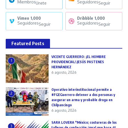
Miembros
Seguidores
Unete
Seguir
Vimeo
1,000
Dribbble
1,000
Seguidores
Seguidores
Seguir
Seguir
Featured Posts
VICENTE GUERRERO: ¡EL HOMBRE
1
PROVIDENCIAL!.JESÚS PASTENES
HERNÁNDEZ
6 agosto, 2026
Operativo interinstitucional permite a
2
#FGEGuerrero detener a dos personas y
asegurar un arma y probable droga en
Chilpancingo
6 agosto, 2026
SARA LOVERA *México; costureras de los
3
talleres de confección: igual que hace 41