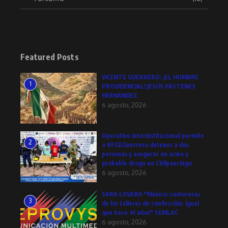
Featured Posts
VICENTE GUERRERO: ¡EL HOMBRE
1
PROVIDENCIAL!.JESÚS PASTENES
HERNÁNDEZ
6 agosto, 2026
Operativo interinstitucional permite
2
a #FGEGuerrero detener a dos
personas y asegurar un arma y
probable droga en Chilpancingo
6 agosto, 2026
SARA LOVERA *México; costureras
3
de los talleres de confección: igual
que hace 41 años* SEMLAC
6 agosto, 2026