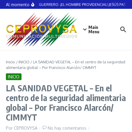
Saltar al contenido
Al momento
VICENTE GUERRERO: ¡EL HOMBRE PROVIDENCIAL!.JESÚS PASTE
Main
Menu
Inicio
/
INICIO
/
LA SANIDAD VEGETAL – En el centro de la seguridad
alimentaria global – Por Francisco Alarcón/ CIMMYT
INICIO
LA SANIDAD VEGETAL – En el
centro de la seguridad alimentaria
global – Por Francisco Alarcón/
CIMMYT
Por
CEPROVYSA
No hay comentarios