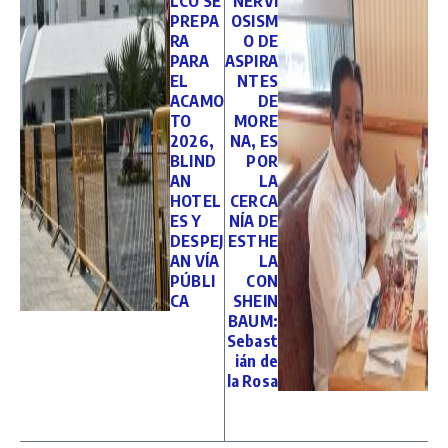
LCO SE
NERVI
PREPA
OSISM
RA
O DE
PARA
ASPIRA
EL
NTES
ACAMO
DE
TO
MORE
2026,
NA, ES
BLIND
POR
AN
LA
HOTEL
CERCA
ES Y
NÍA DE
DESPEJ
ESTHE
AN VÍA
LA
PÚBLI
CON
CA
SHEIN
BAUM:
Sebast
ián de
la Rosa