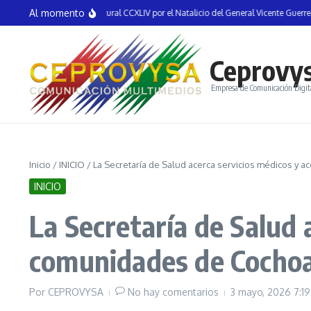
Saltar al contenido
Al momento
 la Semana Cultural CCXLIV por el Natalicio del General Vicente Guerrero en Tix
Ceprovy
Empresa de Comunicación Digit
Inicio
/
INICIO
/
La Secretaría de Salud acerca servicios médicos y
INICIO
La Secretaría de Salud 
comunidades de Cocho
Por
CEPROVYSA
No hay comentarios
3 mayo, 2026
7:1