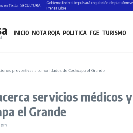
Gobierno federal impulsará regulación de plataformas digitales p
tla: SECULTURA
Prensa Libre
sa
INICIO
NOTA ROJA
POLITICA
FGE
TURISMO
al
 acciones preventivas a comunidades de Cochoapa el Grande
acerca servicios médicos y
apa el Grande
9 pm