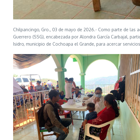
Chilpancingo, Gro., 03 de mayo de 2026.- Como parte de las acc
Guerrero (SSG), encabezada por Alondra García Carbajal, parti
Isidro, municipio de Cochoapa el Grande, para acercar servicio