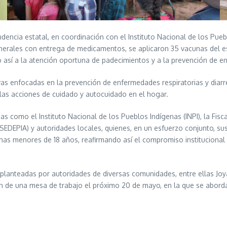
encia estatal, en coordinación con el Instituto Nacional de los Pueb
enerales con entrega de medicamentos, se aplicaron 35 vacunas del e
do así a la atención oportuna de padecimientos y a la prevención de
as enfocadas en la prevención de enfermedades respiratorias y diarre
o las acciones de cuidado y autocuidado en el hogar.
s como el Instituto Nacional de los Pueblos Indígenas (INPI), la Fiscal
SEDEPIA) y autoridades locales, quienes, en un esfuerzo conjunto, su
s menores de 18 años, reafirmando así el compromiso institucional de
 planteadas por autoridades de diversas comunidades, entre ellas Joya
n de una mesa de trabajo el próximo 20 de mayo, en la que se aborda