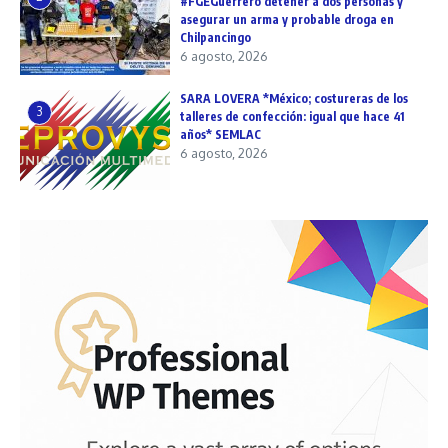
#FGEGuerrero detener a dos personas y
asegurar un arma y probable droga en
Chilpancingo
6 agosto, 2026
SARA LOVERA *México; costureras de los
3
talleres de confección: igual que hace 41
años* SEMLAC
6 agosto, 2026