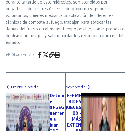
durante la tarde de este miércoles, son atendidos por
brigadistas de los tres órdenes de gobierno y grupos
voluntarios, quienes mediante la aplicación de diferentes
técnicas de combate al fuego, trabajan para sofocar las
llamas del fuego en el menor tiempo posible, con el propósito
de disminuir riesgos y salvaguardar los recursos naturales del
estado.
Share Article
Previous Article
Next Article
Detien
EFEME
e
RIDES
#FGEG
JUEVES
uerrer
09 –
o a
MÁS
Juan
EXTEN
“N”,
SA