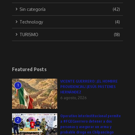
Sin categoría
(42)
Technology
(4)
TURISMO
(18)
Featured Posts
VICENTE GUERRERO: ¡EL HOMBRE
1
PROVIDENCIAL!.JESÚS PASTENES
HERNÁNDEZ
6 agosto, 2026
Operativo interinstitucional permite
2
a #FGEGuerrero detener a dos
personas y asegurar un arma y
probable droga en Chilpancingo