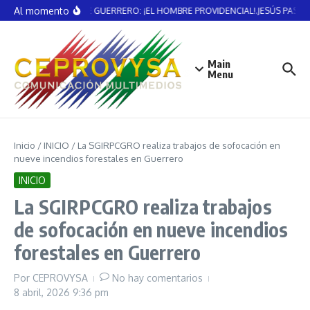
Saltar al contenido
Al momento
VICENTE GUERRERO: ¡EL HOMBRE PROVIDENCIAL!.JESÚS PASTE
Main
Menu
Inicio
/
INICIO
/
La SGIRPCGRO realiza trabajos de sofocación en
nueve incendios forestales en Guerrero
INICIO
La SGIRPCGRO realiza trabajos
de sofocación en nueve incendios
forestales en Guerrero
Por
CEPROVYSA
No hay comentarios
8 abril, 2026
9:36 pm