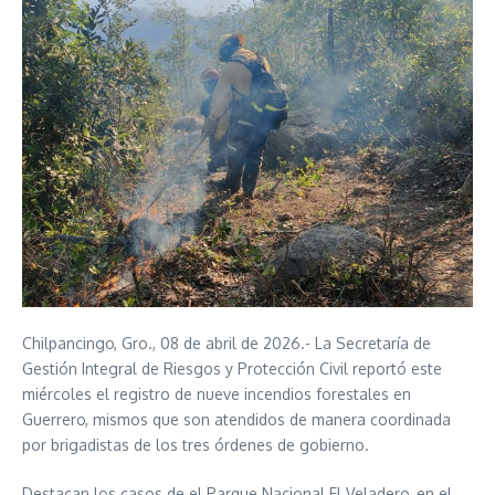
Chilpancingo, Gro., 08 de abril de 2026.- La Secretaría de
Gestión Integral de Riesgos y Protección Civil reportó este
miércoles el registro de nueve incendios forestales en
Guerrero, mismos que son atendidos de manera coordinada
por brigadistas de los tres órdenes de gobierno.
Destacan los casos de el Parque Nacional El Veladero, en el