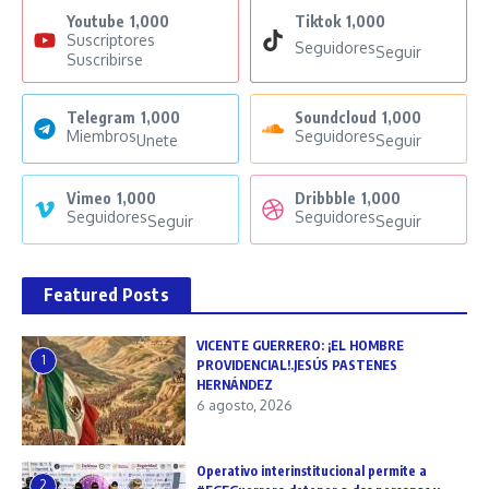
Youtube
1,000
Tiktok
1,000
Suscriptores
Seguidores
Seguir
Suscribirse
Telegram
1,000
Soundcloud
1,000
Miembros
Seguidores
Unete
Seguir
Vimeo
1,000
Dribbble
1,000
Seguidores
Seguidores
Seguir
Seguir
Featured Posts
VICENTE GUERRERO: ¡EL HOMBRE
1
PROVIDENCIAL!.JESÚS PASTENES
HERNÁNDEZ
6 agosto, 2026
Operativo interinstitucional permite a
2