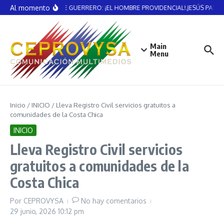
Saltar al contenido
Al momento
VICENTE GUERRERO: ¡EL HOMBRE PROVIDENCIAL!.JESÚS PAST
Main
Menu
Inicio
/
INICIO
/
Lleva Registro Civil servicios gratuitos a
comunidades de la Costa Chica
INICIO
Lleva Registro Civil servicios
gratuitos a comunidades de la
Costa Chica
Por
CEPROVYSA
No hay comentarios
29 junio, 2026
10:12 pm