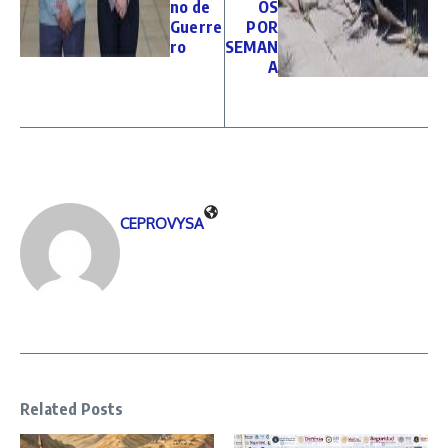
no de
OS
Guerre
POR
ro
SEMAN
A
CEPROVYSA
Related Posts