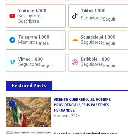
Youtube
1,000
Tiktok
1,000
Suscriptores
Seguidores
Seguir
Suscribirse
Telegram
1,000
Soundcloud
1,000
Miembros
Seguidores
Unete
Seguir
Vimeo
1,000
Dribbble
1,000
Seguidores
Seguidores
Seguir
Seguir
Featured Posts
VICENTE GUERRERO: ¡EL HOMBRE
1
PROVIDENCIAL!.JESÚS PASTENES
HERNÁNDEZ
6 agosto, 2026
Operativo interinstitucional permite a