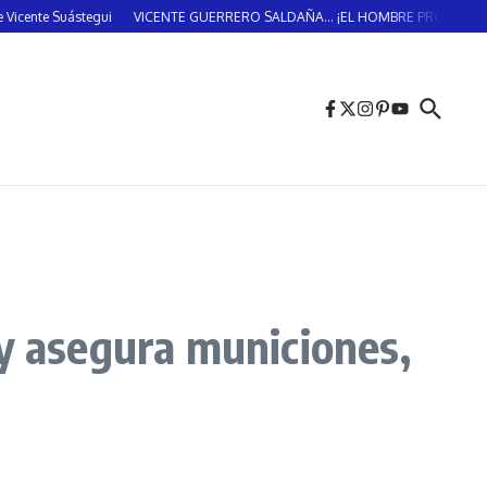
uástegui
VICENTE GUERRERO SALDAÑA… ¡EL HOMBRE PROVIDENCIAL!… (DO
 y asegura municiones,