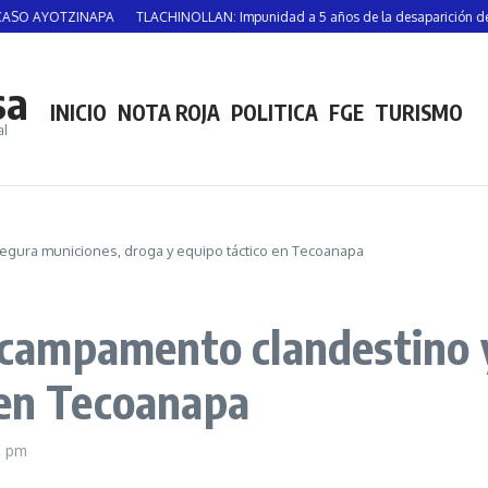
TZINAPA
TLACHINOLLAN: Impunidad a 5 años de la desaparición de Vicente S
sa
INICIO
NOTA ROJA
POLITICA
FGE
TURISMO
al
asegura municiones, droga y equipo táctico en Tecoanapa
al campamento clandestino
 en Tecoanapa
6 pm