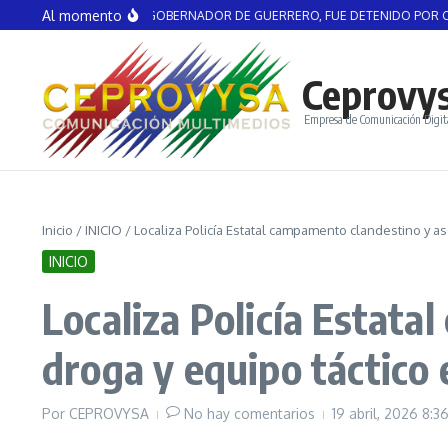
Saltar al contenido
Al momento
EL AGUIRRE, EX GOBERNADOR DE GUERRERO, FUE DETENIDO POR CASO AYO
Ceprovy
Empresa de Comunicación Digit
Inicio
/
INICIO
/
Localiza Policía Estatal campamento clandestino y 
INICIO
Localiza Policía Estat
droga y equipo táctico
Por
CEPROVYSA
No hay comentarios
19 abril, 2026
8:3