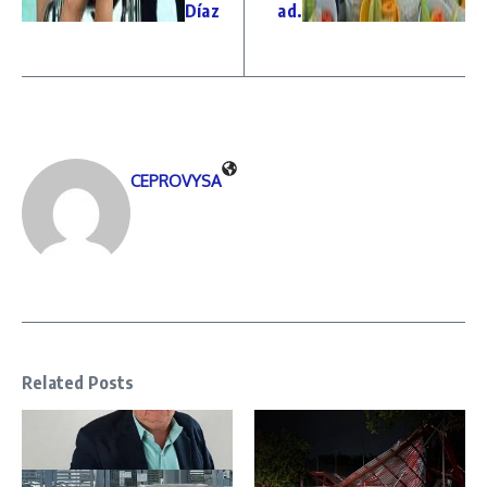
Díaz
ad.
CEPROVYSA
Related Posts