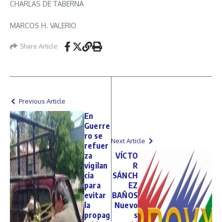
CHARLAS DE TABERNA
MARCOS H. VALERIO
Share Article
Previous Article
En
Guerre
ro se
Next Article
refuer
za
VÍCTO
vigilan
R
cia
SÁNCH
para
EZ
evitar
BAÑOS
la
Nuevo
propag
s