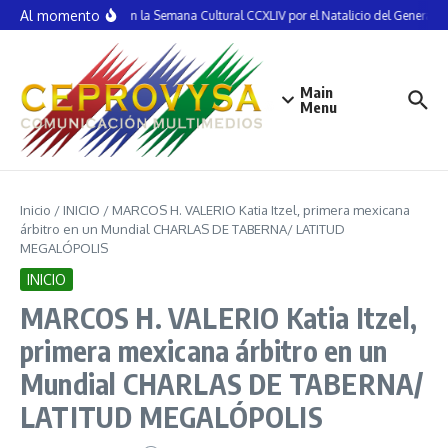
Saltar al contenido
Al momento
Inauguran la Semana Cultural CCXLIV por el Natalicio del General V
Main
Menu
Inicio
/
INICIO
/
MARCOS H. VALERIO Katia Itzel, primera mexicana
árbitro en un Mundial CHARLAS DE TABERNA/ LATITUD
MEGALÓPOLIS
INICIO
MARCOS H. VALERIO Katia Itzel,
primera mexicana árbitro en un
Mundial CHARLAS DE TABERNA/
LATITUD MEGALÓPOLIS