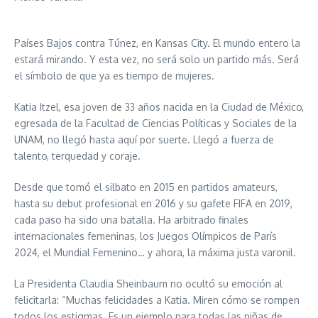
Países Bajos contra Túnez, en Kansas City. El mundo entero la
estará mirando. Y esta vez, no será solo un partido más. Será
el símbolo de que ya es tiempo de mujeres.
Katia Itzel, esa joven de 33 años nacida en la Ciudad de México,
egresada de la Facultad de Ciencias Políticas y Sociales de la
UNAM, no llegó hasta aquí por suerte. Llegó a fuerza de
talento, terquedad y coraje.
Desde que tomó el silbato en 2015 en partidos amateurs,
hasta su debut profesional en 2016 y su gafete FIFA en 2019,
cada paso ha sido una batalla. Ha arbitrado finales
internacionales femeninas, los Juegos Olímpicos de París
2024, el Mundial Femenino… y ahora, la máxima justa varonil.
La Presidenta Claudia Sheinbaum no ocultó su emoción al
felicitarla: “Muchas felicidades a Katia. Miren cómo se rompen
todos los estigmas. Es un ejemplo para todas las niñas de