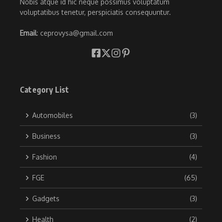
Nobis atque id hic neque possimus voluptatum
voluptatibus tenetur, perspiciatis consequuntur.
Email
: ceprovysa@gmail.com
Category List
Automobiles
(3)
Business
(3)
Fashion
(4)
FGE
(65)
Gadgets
(3)
Health
(2)