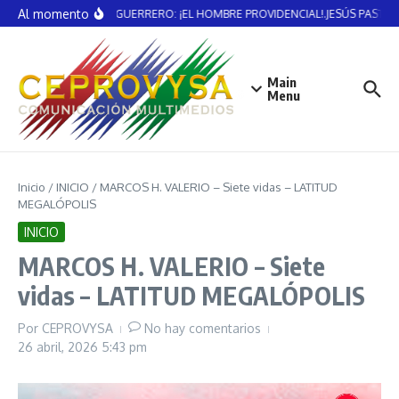
Saltar al contenido
Al momento
VICENTE GUERRERO: ¡EL HOMBRE PROVIDENCIAL!.JESÚS PASTE
Main
Menu
Inicio
/
INICIO
/
MARCOS H. VALERIO – Siete vidas – LATITUD
MEGALÓPOLIS
INICIO
MARCOS H. VALERIO – Siete
vidas – LATITUD MEGALÓPOLIS
Por
CEPROVYSA
No hay comentarios
26 abril, 2026
5:43 pm