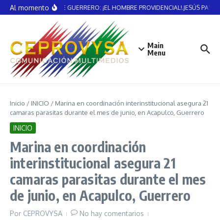
Saltar al contenido
Al momento
VICENTE GUERRERO: ¡EL HOMBRE PROVIDENCIAL!.JESÚS PAST
Main
Menu
Inicio
/
INICIO
/
Marina en coordinación interinstitucional asegura 21
camaras parasitas durante el mes de junio, en Acapulco, Guerrero
INICIO
Marina en coordinación
interinstitucional asegura 21
camaras parasitas durante el mes
de junio, en Acapulco, Guerrero
Por
CEPROVYSA
No hay comentarios