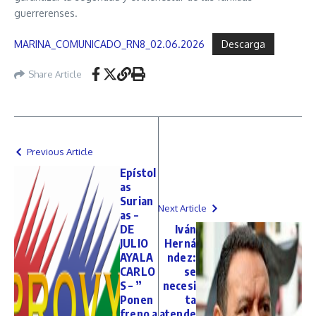
guerrerenses.
MARINA_COMUNICADO_RN8_02.06.2026
Descarga
Share Article
Previous Article
Epístol
as
Surian
Next Article
as –
DE
Iván
JULIO
Herná
AYALA
ndez:
CARLO
se
S – ”
necesi
Ponen
ta
freno a
atende