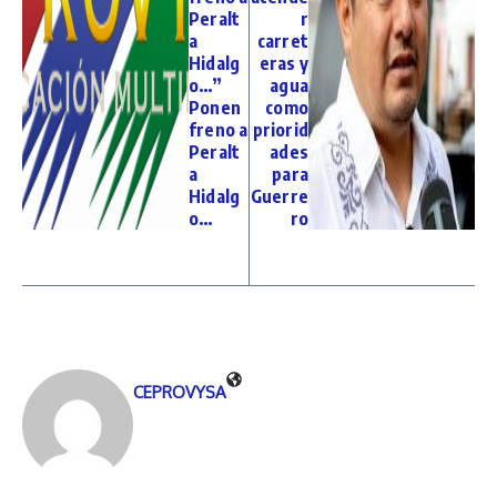
Peralt
r
a
carret
Hidalg
eras y
o…”
agua
Ponen
como
freno a
priorid
Peralt
ades
a
para
Hidalg
Guerre
o…
ro
CEPROVYSA