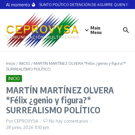
Saltar al contenido
Al momento
NO ES ASUNTO POLÍTICO DETENCIÓN DE AGUIRRE QUIEN RECIBI
Main
Menu
Inicio
/
INICIO
/
MARTÍN MARTÍNEZ OLVERA *Félix ¿genio y figura?*
SURREALISMO POLÍTICO
INICIO
MARTÍN MARTÍNEZ OLVERA
*Félix ¿genio y figura?*
SURREALISMO POLÍTICO
Por
CEPROVYSA
No hay comentarios
28 junio, 2026
11:10 pm