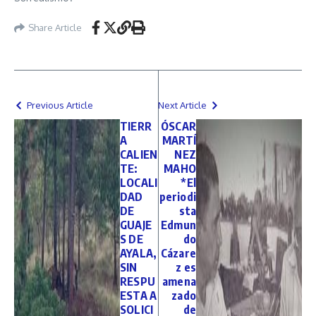
Share Article
Previous Article
Next Article
TIERR
ÓSCAR
A
MARTÍ
CALIEN
NEZ
TE:
MAHO
LOCALI
*El
DAD
periodi
DE
sta
GUAJE
Edmun
S DE
do
AYALA,
Cázare
SIN
z es
RESPU
amena
ESTA A
zado
SOLICI
de