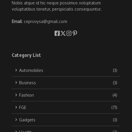
Nobis atque id hic neque possimus voluptatum
voluptatibus tenetur, perspiciatis consequuntur.
Email
: ceprovysa@gmail.com
Category List
Automobiles
(3)
Business
(3)
Fashion
(4)
FGE
(71)
Gadgets
(3)