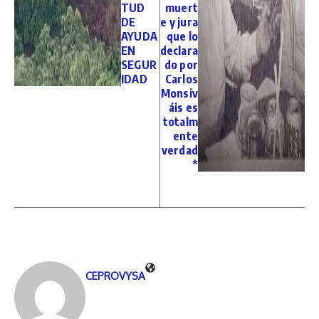
TUD
muert
DE
e y jura
AYUDA
que lo
EN
declara
SEGUR
do por
IDAD
Carlos
Monsiv
áis es
totalm
ente
verdad
*
CEPROVYSA