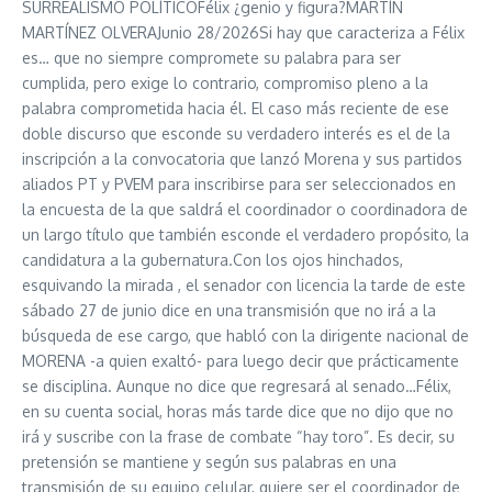
SURREALISMO POLÍTICOFélix ¿genio y figura?MARTÍN
MARTÍNEZ OLVERAJunio 28/2026Si hay que caracteriza a Félix
es… que no siempre compromete su palabra para ser
cumplida, pero exige lo contrario, compromiso pleno a la
palabra comprometida hacia él. El caso más reciente de ese
doble discurso que esconde su verdadero interés es el de la
inscripción a la convocatoria que lanzó Morena y sus partidos
aliados PT y PVEM para inscribirse para ser seleccionados en
la encuesta de la que saldrá el coordinador o coordinadora de
un largo título que también esconde el verdadero propósito, la
candidatura a la gubernatura.Con los ojos hinchados,
esquivando la mirada , el senador con licencia la tarde de este
sábado 27 de junio dice en una transmisión que no irá a la
búsqueda de ese cargo, que habló con la dirigente nacional de
MORENA -a quien exaltó- para luego decir que prácticamente
se disciplina. Aunque no dice que regresará al senado…Félix,
en su cuenta social, horas más tarde dice que no dijo que no
irá y suscribe con la frase de combate “hay toro”. Es decir, su
pretensión se mantiene y según sus palabras en una
transmisión de su equipo celular, quiere ser el coordinador de