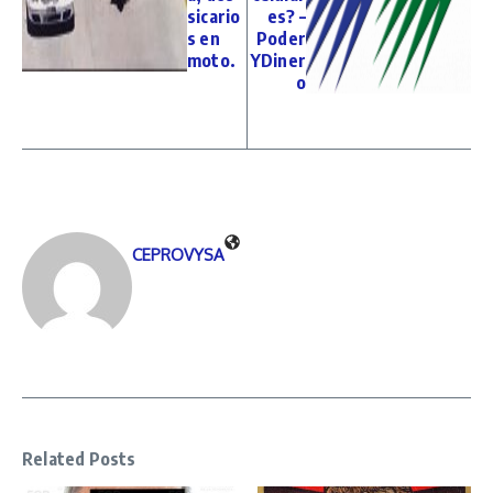
sicario
es? –
s en
Poder
moto.
YDiner
o
CEPROVYSA
Related Posts