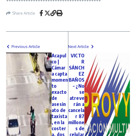
+++++++++++++++++++++++++++++++++++++++
Share Article
Previous Article
Next Article
Acapul
VICTO
co |
R
Cámar
SÁNCH
a capta
EZ
momen
BAÑOS
to
– ¿No
exacto
se
de
atreve
asesin
rán a
ato de
cancela
taxista
r 87
, en la
millone
coster
s de
a, dos
celular