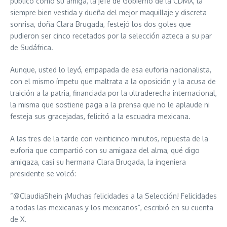
público como su amiga, la jefe de Gobierno de la CDMX, la
siempre bien vestida y dueña del mejor maquillaje y discreta
sonrisa, doña Clara Brugada, festejó los dos goles que
pudieron ser cinco recetados por la selección azteca a su par
de Sudáfrica.
Aunque, usted lo leyó, empapada de esa euforia nacionalista,
con el mismo ímpetu que maltrata a la oposición y la acusa de
traición a la patria, financiada por la ultraderecha internacional,
la misma que sostiene paga a la prensa que no le aplaude ni
festeja sus gracejadas, felicitó a la escuadra mexicana.
A las tres de la tarde con veinticinco minutos, repuesta de la
euforia que compartió con su amigaza del alma, qué digo
amigaza, casi su hermana Clara Brugada, la ingeniera
presidente se volcó:
“@ClaudiaShein ¡Muchas felicidades a la Selección! Felicidades
a todas las mexicanas y los mexicanos”, escribió en su cuenta
de X.