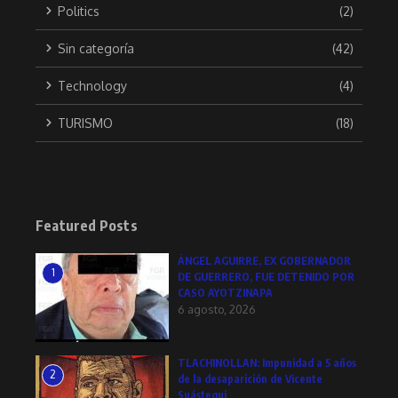
Politics
(2)
Sin categoría
(42)
Technology
(4)
TURISMO
(18)
Featured Posts
ÁNGEL AGUIRRE, EX GOBERNADOR
1
DE GUERRERO, FUE DETENIDO POR
CASO AYOTZINAPA
6 agosto, 2026
TLACHINOLLAN: Impunidad a 5 años
2
de la desaparición de Vicente
Suástegui