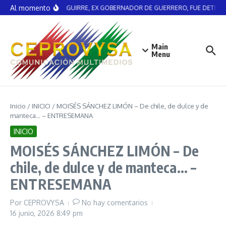
Saltar al contenido
Al momento
ÁNGEL AGUIRRE, EX GOBERNADOR DE GUERRERO, FUE DETENID
Main
Menu
Inicio
/
INICIO
/
MOISÉS SÁNCHEZ LIMÓN – De chile, de dulce y de
manteca… – ENTRESEMANA
INICIO
MOISÉS SÁNCHEZ LIMÓN – De
chile, de dulce y de manteca… –
ENTRESEMANA
Por
CEPROVYSA
No hay comentarios
16 junio, 2026
8:49 pm