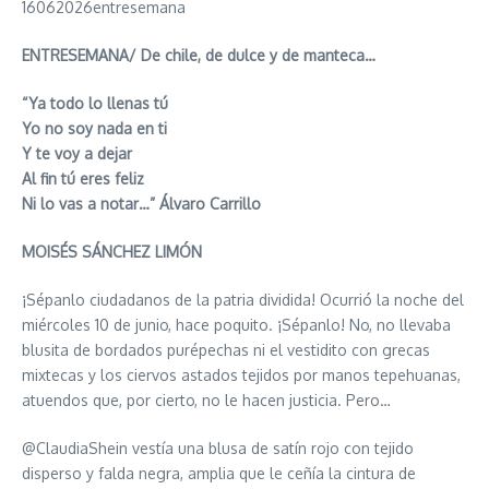
16062026entresemana
ENTRESEMANA/ De chile, de dulce y de manteca…
“Ya todo lo llenas tú
Yo no soy nada en ti
Y te voy a dejar
Al fin tú eres feliz
Ni lo vas a notar…” Álvaro Carrillo
MOISÉS SÁNCHEZ LIMÓN
¡Sépanlo ciudadanos de la patria dividida! Ocurrió la noche del
miércoles 10 de junio, hace poquito. ¡Sépanlo! No, no llevaba
blusita de bordados purépechas ni el vestidito con grecas
mixtecas y los ciervos astados tejidos por manos tepehuanas,
atuendos que, por cierto, no le hacen justicia. Pero…
@ClaudiaShein vestía una blusa de satín rojo con tejido
disperso y falda negra, amplia que le ceñía la cintura de