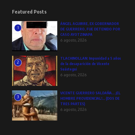
Featured Posts
ÁNGEL AGUIRRE, EX GOBERNADOR
1
DE GUERRERO, FUE DETENIDO POR
CASO AYOTZINAPA
6 agosto, 2026
TLACHINOLLAN: Impunidad a 5 años
2
de la desaparición de Vicente
Suástegui
6 agosto, 2026
VICENTE GUERRERO SALDAÑA… ¡EL
3
HOMBRE PROVIDENCIAL!… (DOS DE
TRES PARTES)
6 agosto, 2026