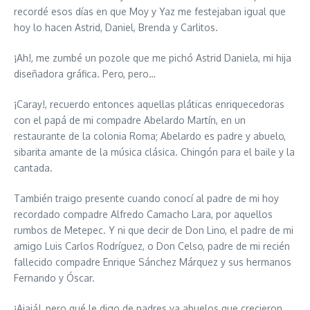
recordé esos días en que Moy y Yaz me festejaban igual que
hoy lo hacen Astrid, Daniel, Brenda y Carlitos.
¡Ah!, me zumbé un pozole que me pichó Astrid Daniela, mi hija
diseñadora gráfica. Pero, pero…
¡Caray!, recuerdo entonces aquellas pláticas enriquecedoras
con el papá de mi compadre Abelardo Martín, en un
restaurante de la colonia Roma; Abelardo es padre y abuelo,
sibarita amante de la música clásica. Chingón para el baile y la
cantada.
También traigo presente cuando conocí al padre de mi hoy
recordado compadre Alfredo Camacho Lara, por aquellos
rumbos de Metepec. Y ni que decir de Don Lino, el padre de mi
amigo Luis Carlos Rodríguez, o Don Celso, padre de mi recién
fallecido compadre Enrique Sánchez Márquez y sus hermanos
Fernando y Óscar.
¡Ajajá!, pero qué le digo de padres ya abuelos que crecieron