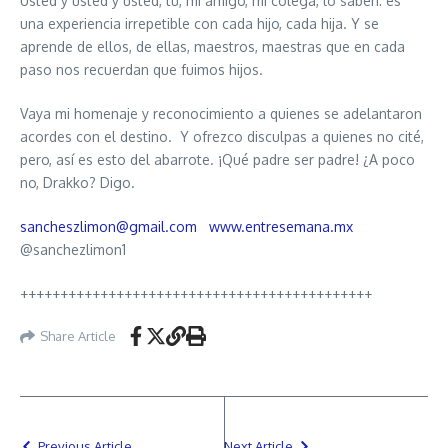
Usted y usted y usted, tú, mi amigo, mi colega, lo saben: es
una experiencia irrepetible con cada hijo, cada hija. Y se
aprende de ellos, de ellas, maestros, maestras que en cada
paso nos recuerdan que fuimos hijos.
Vaya mi homenaje y reconocimiento a quienes se adelantaron
acordes con el destino. Y ofrezco disculpas a quienes no cité,
pero, así es esto del abarrote. ¡Qué padre ser padre! ¿A poco
no, Drakko? Digo.
sancheszlimon@gmail.com
www.entresemana.mx
@sanchezlimon1
++++++++++++++++++++++++++++++++++++++++++++
Share Article
Previous Article
Next Article