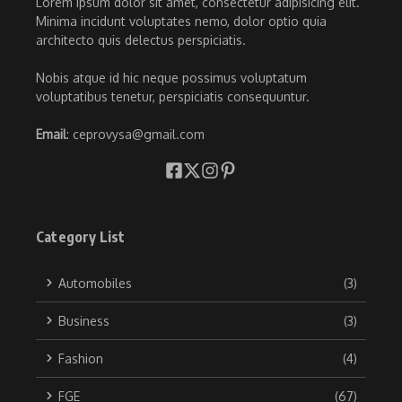
Lorem ipsum dolor sit amet, consectetur adipisicing elit.
Minima incidunt voluptates nemo, dolor optio quia
architecto quis delectus perspiciatis.
Nobis atque id hic neque possimus voluptatum
voluptatibus tenetur, perspiciatis consequuntur.
Email
: ceprovysa@gmail.com
Category List
Automobiles
(3)
Business
(3)
Fashion
(4)
FGE
(67)