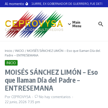
Saltar al contenido
Al momento
ÁNGEL AGUIRRE, EX GOBERNADOR DE GUERRERO, FUE DETENID
Main
Menu
Inicio
/
INICIO
/
MOISÉS SÁNCHEZ LIMÓN – Eso que llaman Día del
Padre – ENTRESEMANA
INICIO
MOISÉS SÁNCHEZ LIMÓN – Eso
que llaman Día del Padre –
ENTRESEMANA
Por
CEPROVYSA
No hay comentarios
22 junio, 2026
7:35 pm