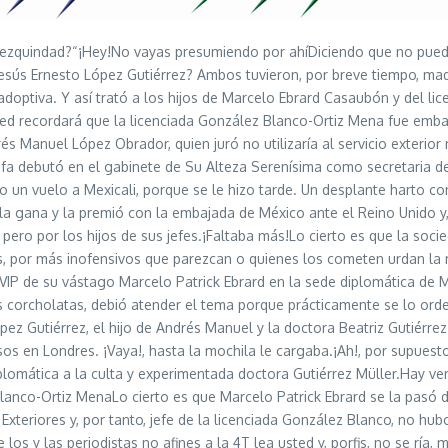
indad?“¡Hey!No vayas presumiendo por ahíDiciendo que no puede es
sús Ernesto López Gutiérrez? Ambos tuvieron, por breve tiempo, mad
doptiva. Y así trató a los hijos de Marcelo Ebrard Casaubón y del 
ed recordará que la licenciada González Blanco-Ortiz Mena fue embaj
s Manuel López Obrador, quien juró no utilizaría al servicio exterio
fa debutó en el gabinete de Su Alteza Serenísima como secretaria 
o un vuelo a Mexicali, porque se le hizo tarde. Un desplante harto c
la gana y la premió con la embajada de México ante el Reino Unido y
, pero por los hijos de sus jefes.¡Faltaba más!Lo cierto es que la so
s, por más inofensivos que parezcan o quienes los cometen urdan la 
e VIP de su vástago Marcelo Patrick Ebrard en la sede diplomática de
s corcholatas, debió atender el tema porque prácticamente se lo ord
ez Gutiérrez, el hijo de Andrés Manuel y la doctora Beatriz Gutiérre
sos en Londres. ¡Vaya!, hasta la mochila le cargaba.¡Ah!, por supue
diplomática a la culta y experimentada doctora Gutiérrez Müller.Hay v
anco-Ortiz MenaLo cierto es que Marcelo Patrick Ebrard se la pasó d
 Exteriores y, por tanto, jefe de la licenciada González Blanco, no h
 los y las periodistas no afines a la 4T lea usted y, porfis, no se r