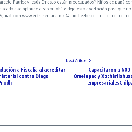
Marcelo Patrick y Jesús Ernesto están preocupados? Niños de papá con 
naticada que aplaude a rabiar. Ahí le dejo esta aportación para que no
limon@gmail.com www.entresemana.mx @sanchezlimon ++++++++++++
Next Article
ación a Fiscalía al acreditar
Capacitaron a 600 
nisterial contra Diego
Ometepec y Xochistlahuac
Prodh
empresarialesChilpa