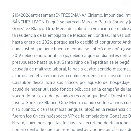
21042026entresemanaENTRESEMANA/ Cinismo, impunidad, ¿mezqu
SÁNCHEZ LIMÓN¿En qué se parecen Marcelo Patrick Ebrard y Je
González Blanco-Ortiz Mena descubrió su vocación de madre a
la residencia de la embajada de México en Londres.Tal vez ust
hasta enero de 2026, porque así lo decidió el congruente André
duda, usted que tiene buena memoria se enteró que doña Jose
2019 debió renunciar al cargo, debido a que un día antes detuv
presupuesto hasta que al Santo Niño de Tepetitán se le pegó 
acusada de maltrato laboral, le nació el alto sentido maternal
acurruca en el valemadrismo cualquier ofensa e incluso delito
Casaubon descalifica a sus críticos, por aquello del hospedaj
acusó de haber utilizado fondos públicos en la campaña de la
socorrido pretexto del pasado y recordar que Jesús Ernesto Lóp
Josefa González Blanco-Ortíz Mena, cuando se fue a unos cur
hizo cuando, dicen las malas lenguas, alojó en la residencia 
fueron los únicos huéspedes VIP de la embajadora González Bl
Ebrard, quien por aquellas fechas era secretario de Relaciones
con el cuento de que son rete honestos y honestas víctimas de