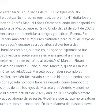
tar sin tiTú qué sabes de mí…” Julio IglesiasMOISÉS
re postiza.No, no es mezquindad, pero en la 4T doña Josefa
licenciado Andrés Manuel López Obrador cuando los hospedó en
adora de México ante el Reino Unido del 23 de abril de 2021 y
r mexicano para beneficiar a amigos y políticos. Bueno…Sin
de Medio Ambiente y Recursos Naturales pero el 25 de mayo de
onservador.Y durante casi dos años estuvo fuera del
, humilde como es, aunque en la legación diplomática fue
ciedad mexicana suele sumirse en una especial amnesia y
mejor manera de echarlos al olvido.Y sí, Marcelo Ebrard
 México en Londres.Bueno, bueno. Marcelo, quien a Claudia
enó su hoy jefa.Quizá Marcelo pudo haber recurrido al
z Müller, también fue tratado como un hijo por la embajadora
sto doña Josefa no podía haberse negado, como tampoco lo
ersiones de que los hijos de Marcelo y de Andrés Manuel no
e lujo entre octubre de 2021 y abril de 2022.Según Marcelo
ubo abuso alguno de su parte. ¿No?Para que al rato no le salgan
ía, mucho menos se encabrone.En la mañanera del pasado jueves