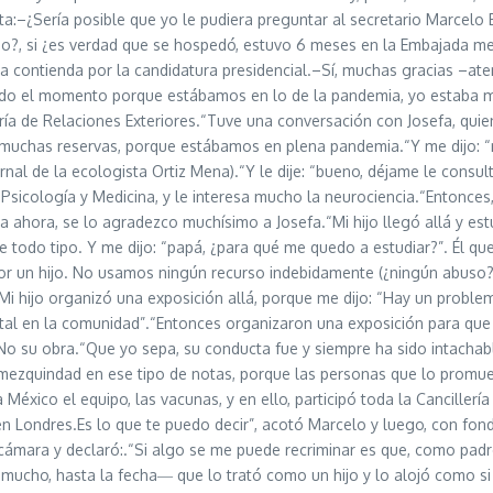
enta:–¿Sería posible que yo le pudiera preguntar al secretario Marcelo 
ido?, si ¿es verdad que se hospedó, estuvo 6 meses en la Embajada me
a contienda por la candidatura presidencial.–Sí, muchas gracias –ate
uerdo el momento porque estábamos en lo de la pandemia, yo estaba m
aría de Relaciones Exteriores.“Tuve una conversación con Josefa, quien
o muchas reservas, porque estábamos en plena pandemia.“Y me dijo: “
nal de la ecologista Ortiz Mena).“Y le dije: “bueno, déjame le consul
ó Psicología y Medicina, y le interesa mucho la neurociencia.“Entonces,
ta ahora, se lo agradezco muchísimo a Josefa.“Mi hijo llegó allá y 
e todo tipo. Y me dijo: “papá, ¿para qué me quedo a estudiar?”. Él q
por un hijo. No usamos ningún recurso indebidamente (¿ningún abuso
 hijo organizó una exposición allá, porque me dijo: “Hay un problem
l en la comunidad”.“Entonces organizaron una exposición para que la
. No su obra.“Que yo sepa, su conducta fue y siempre ha sido intach
mezquindad en ese tipo de notas, porque las personas que lo promue
a México el equipo, las vacunas, y en ello, participó toda la Cancillerí
 Londres.Es lo que te puedo decir”, acotó Marcelo y luego, con fondo
 cámara y declaró:.“Si algo se me puede recriminar es que, como pad
ucho, hasta la fecha― que lo trató como un hijo y lo alojó como si fu