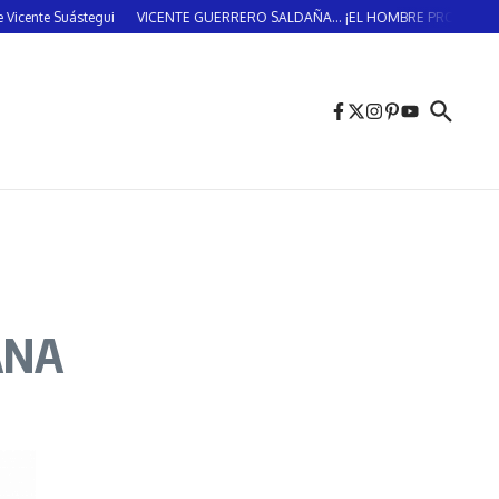
ente Suástegui
VICENTE GUERRERO SALDAÑA… ¡EL HOMBRE PROVIDENCIAL!…
ANA