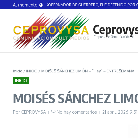
Saltar al contenido
Al momento
ÁNGEL AGUIRRE, EX GOBERNADOR DE GUERRERO, FUE DETENIDO POR CAS
Ceprovy
Empresa de Comunicación Digit
Inicio
/
INICIO
/
MOISÉS SÁNCHEZ LIMÓN – ”Hey” – ENTRESEMANA
INICIO
MOISÉS SÁNCHEZ LIM
Por
CEPROVYSA
No hay comentarios
21 abril, 2026
9:5