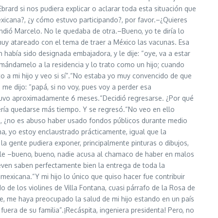
Ebrard si nos pudiera explicar o aclarar toda esta situación que
xicana?, ¿y cómo estuvo participando?, por favor.–¿Quieres
ndió Marcelo. No le quedaba de otra.–Bueno, yo te diría lo
uy atareado con el tema de traer a México las vacunas. Esa
 había sido designada embajadora, y le dije: “oye, va a estar
mándamelo a la residencia y lo trato como un hijo; cuando
to a mi hijo y veo si sí”.“No estaba yo muy convencido de que
 me dijo: “papá, si no voy, pues voy a perder esa
estuvo aproximadamente 6 meses.“Decidió regresarse. ¿Por qué
uería quedarse más tiempo. Y se regresó.“No veo en ello
?, ¿no es abuso haber usado fondos públicos durante medio
a, yo estoy enclaustrado prácticamente, igual que la
 gente pudiera exponer, principalmente pinturas o dibujos,
able –bueno, bueno, nadie acusa al chamaco de haber en malos
ven saben perfectamente bien la entrega de toda la
a mexicana.“Y mi hijo lo único que quiso hacer fue contribuir
 de los violines de Villa Fontana, cuasi párrafo de la Rosa de
re, me haya preocupado la salud de mi hijo estando en un país
era de su familia”.¡Recáspita, ingeniera presidenta! Pero, no