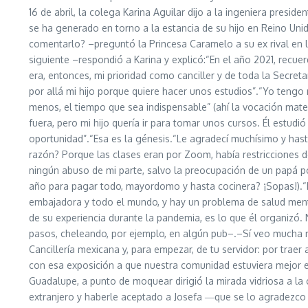
16 de abril, la colega Karina Aguilar dijo a la ingeniera presid
se ha generado en torno a la estancia de su hijo en Reino Un
comentarlo? –preguntó la Princesa Caramelo a su ex rival en l
siguiente –respondió a Karina y explicó:“En el año 2021, rec
era, entonces, mi prioridad como canciller y de toda la Secret
por allá mi hijo porque quiere hacer unos estudios”.“Yo teng
menos, el tiempo que sea indispensable” (ahí la vocación mater
fuera, pero mi hijo quería ir para tomar unos cursos. Él estudi
oportunidad”.“Esa es la génesis.“Le agradecí muchísimo y has
razón? Porque las clases eran por Zoom, había restricciones d
ningún abuso de mi parte, salvo la preocupación de un papá 
año para pagar todo, mayordomo y hasta cocinera? ¡Sopas!).“Mi
embajadora y todo el mundo, y hay un problema de salud menta
de su experiencia durante la pandemia, es lo que él organizó
pasos, cheleando, por ejemplo, en algún pub–.–Sí veo mucha 
Cancillería mexicana y, para empezar, de tu servidor: por traer 
con esa exposición a que nuestra comunidad estuviera mejor en
Guadalupe, a punto de moquear dirigió la mirada vidriosa a la
extranjero y haberle aceptado a Josefa ―que se lo agradezco m