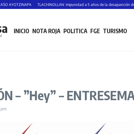
O AYOTZINAPA
TLACHINOLLAN: Impunidad a 5 años de la desaparición de Vic
sa
INICIO
NOTA ROJA
POLITICA
FGE
TURISMO
al
ÓN – ”Hey” – ENTRESEM
1 pm