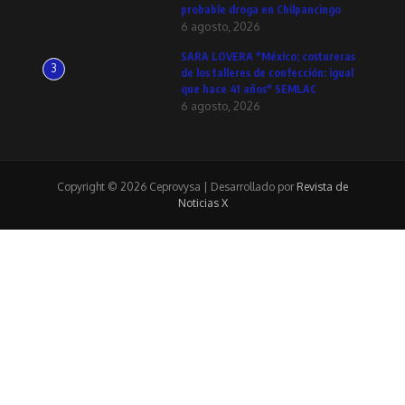
probable droga en Chilpancingo
6 agosto, 2026
SARA LOVERA *México; costureras
3
de los talleres de confección: igual
que hace 41 años* SEMLAC
6 agosto, 2026
Copyright © 2026 Ceprovysa | Desarrollado por
Revista de
Noticias X