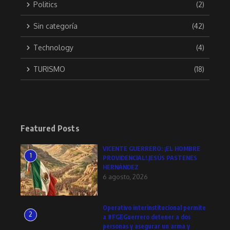
Politics
(2)
Sin categoría
(42)
Technology
(4)
TURISMO
(18)
Featured Posts
VICENTE GUERRERO: ¡EL HOMBRE
1
PROVIDENCIAL!.JESÚS PASTENES
HERNÁNDEZ
6 agosto, 2026
Operativo interinstitucional permite
2
a #FGEGuerrero detener a dos
personas y asegurar un arma y